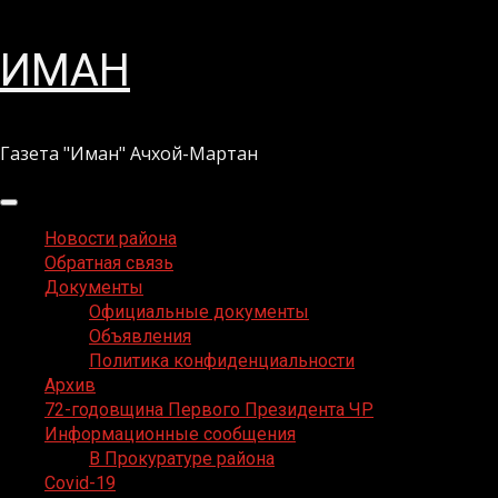
Перейти
ИМАН
к
содержимому
Газета "Иман" Ачхой-Мартан
Основное
меню
Новости района
Обратная связь
Документы
Официальные документы
Объявления
Политика конфиденциальности
Архив
72-годовщина Первого Президента ЧР
Информационные сообщения
В Прокуратуре района
Covid-19