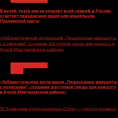
Молодёжь и дети
В музей, театр или на концерт всей семьей: в России
стартует праздничная акция для владельцев
Пушкинской карты
07.08.2026
«Урбанистическая экспедиция „Пешеходные маршруты
с колясками“: создание доступной среды для каждого в
Ачхой-Мартановском районе»
1 мин чтения
Молодёжь и дети
Семья
«Урбанистическая экспедиция „Пешеходные маршруты
с колясками“: создание доступной среды для каждого
в Ачхой-Мартановском районе»
07.08.2026
🚀 Подводим итоги конкурса «Спорт — просто космос»!
1 мин чтения