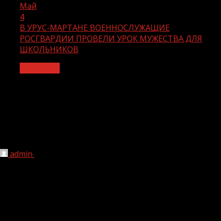
Май
4
В УРУС-МАРТАНЕ ВОЕННОСЛУЖАЩИЕ
РОСГВАРДИИ ПРОВЕЛИ УРОК МУЖЕСТВА ДЛЯ
ШКОЛЬНИКОВ
Общество
В УРУС-МАРТАНЕ
ВОЕННОСЛУЖАЩИЕ РОСГВАРДИИ
ПРОВЕЛИ УРОК МУЖЕСТВА ДЛЯ
ШКОЛЬНИКОВ
admin
04.05.2021
1 мин чтения
242
В преддверии Дня Победы военнослужащие урус-
мартановского полка отдельной ордена Жукова
бригады оперативного назначения Северо-Кавказского