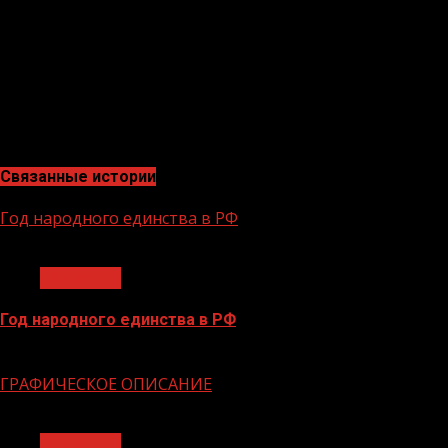
ветеранам, дань памяти павшим на поле боя,
благодарность людям, отдавшим все для фронта», —
подчеркнула лейтенант Наталья Потапова.
В завершении росгвардейцы поздравили ребят с
наступающим Днем Победы, пожелали им успехов и
мирного неба над головой.
Связанные истории
Год народного единства в РФ
1 мин чтения
Общество
Год народного единства в РФ
06.02.2026
ГРАФИЧЕСКОЕ ОПИСАНИЕ
1 мин чтения
Общество