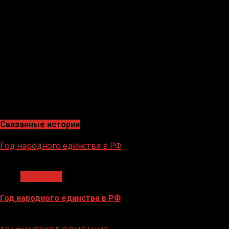
сержант Юрий Новиков одержал уверенную победу в
весовой категории до 52 кг, а также установил
мировой рекорд, выполнив норматив с весом 45 кг.
Теперь военнослужащие Росгвардии из Грозного будут
готовиться к участию в чемпионате мира, который
состоится в Москве в декабре.
В.МАКАРЕНКО, старший помощник начальника РЛС по
работе со СМИ
Связанные истории
Год народного единства в РФ
1 мин чтения
Общество
Год народного единства в РФ
06.02.2026