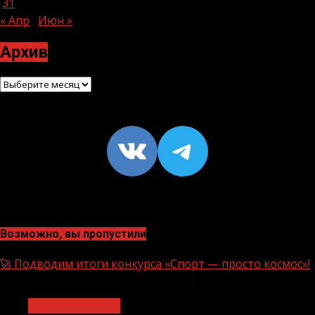
31
« Апр
Июн »
Архив
Архив
VK
https://t
Возможно, вы пропустили
🚀 Подводим итоги конкурса «Спорт — просто космос»!
1 мин чтения
Нацприоритеты