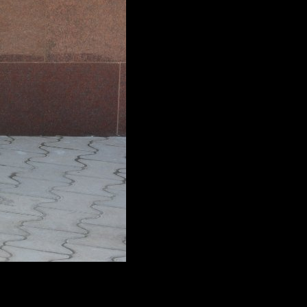
о танка Великой Отечественной войны. Он также
ова.