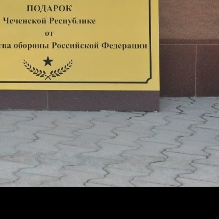
енное открытие танка-памятника Т-34, самого массовог
Аллея Славы» имени Героя России Ахмата-Хаджи Кадыр