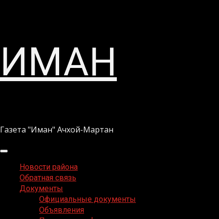
Перейти
ИМАН
к
содержимому
Газета "Иман" Ачхой-Мартан
Основное
меню
Новости района
Обратная связь
Документы
Официальные документы
Объявления