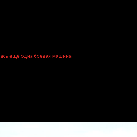
ась ещё одна боевая машина
лавы» появилась ещё одна боевая ма
мплексе «Аллея Славы» им. А.А. Кадырова установили еди