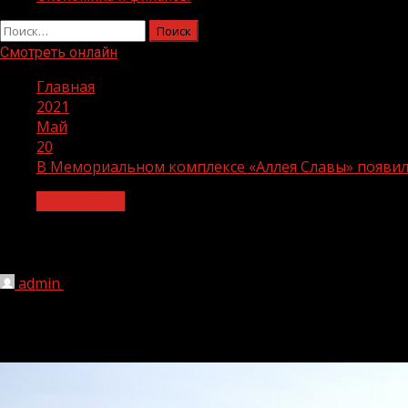
Найти:
Смотреть онлайн
Главная
2021
Май
20
В Мемориальном комплексе «Аллея Славы» появил
Без рубрики
В Мемориальном комплексе «Аллея С
admin
20.05.2021
1 мин чтения
280
В Чеченской Республике ко Дню Победы в Мемориальном ко