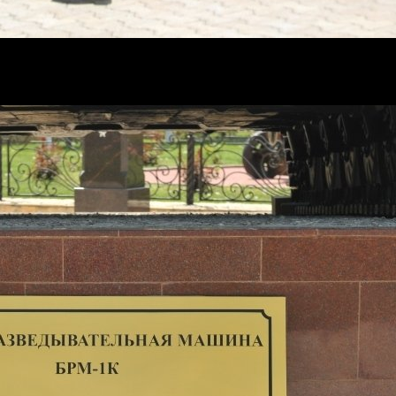
о тракторного завода. Предназначалась для ведения ин
иях лёгкого плавающего танка ПТ-76.