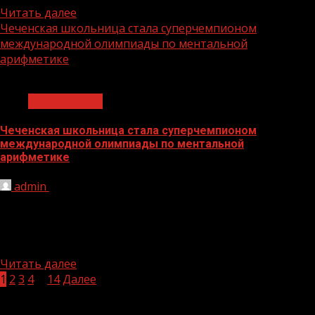
Читать далее
Чеченская школьница стала суперчемпионом
международной олимпиады по ментальной
арифметике
1 мин чтения
Образование
Чеченская школьница стала суперчемпионом
международной олимпиады по ментальной
арифметике
admin
28.07.2021
Сегодня в аэропорту Грозного встретили
воспитанников Центра развития детей «IQ-Центр»,
которые триумфально выступили на Международной
олимпиаде по...
Читать далее
Навигация
1
2
3
4
…
14
Далее
БАННЕРЫ
по