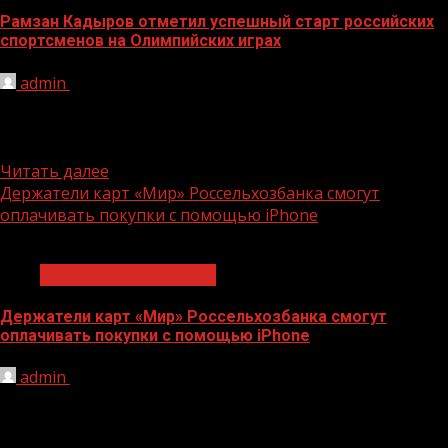
Рамзан Кадыров отметил успешный старт российских
спортсменов на Олимпийских играх
admin
26.07.2021
На XXXII летних Олимпийских играх в Токио Россию
представляют 335 спортсменов, которые выступят в 33
видах спорта....
Читать далее
Держатели карт «Мир» Россельхозбанка смогут
оплачивать покупки с помощью iPhone
1 мин чтения
Экономика и финансы
Держатели карт «Мир» Россельхозбанка смогут
оплачивать покупки с помощью iPhone
admin
26.07.2021
С 20 июля 2021 года держатели карт «Мир»
Россельхозбанка могут пользоваться цифровым
кошельком Apple Pay для бесконтактных...