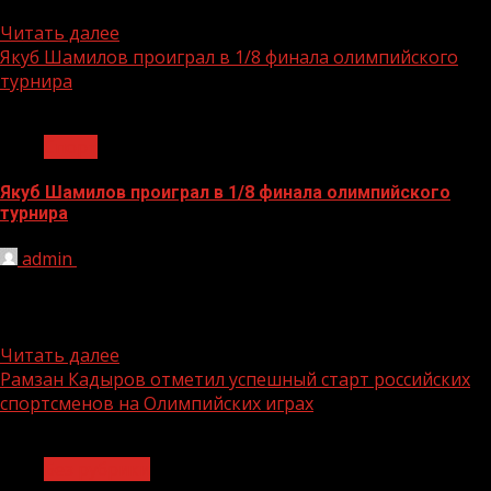
вырастет на 825 рублей, до 13 617 рублей. Об...
Читать далее
Якуб Шамилов проиграл в 1/8 финала олимпийского
турнира
1 мин чтения
Спорт
Якуб Шамилов проиграл в 1/8 финала олимпийского
турнира
admin
26.07.2021
Бронзовый призер чемпионата мира 2021 года
россиянин Якуб Шамилов в 1/8 финала олимпийского
турнира по дзюдо в...
Читать далее
Рамзан Кадыров отметил успешный старт российских
спортсменов на Олимпийских играх
1 мин чтения
Без рубрики