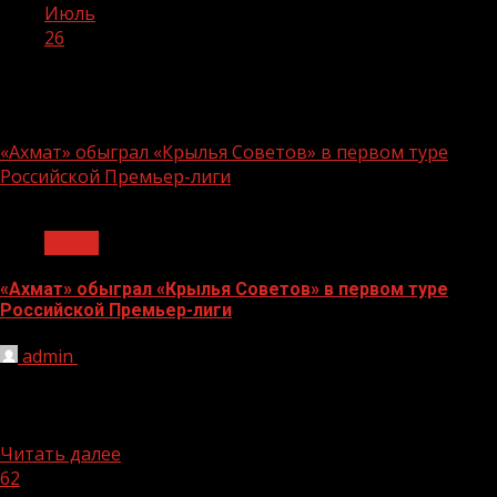
Июль
26
День:
26.07.2021
«Ахмат» обыграл «Крылья Советов» в первом туре
Российской Премьер-лиги
1 мин чтения
Спорт
«Ахмат» обыграл «Крылья Советов» в первом туре
Российской Премьер-лиги
admin
26.07.2021
«Ахмат» со счётом 2:1 обыграл «Крылья Советов» в
первом туре Российской Премьер-лиги в Самаре.
Напомним, завершающий 30-й...
Читать далее
62