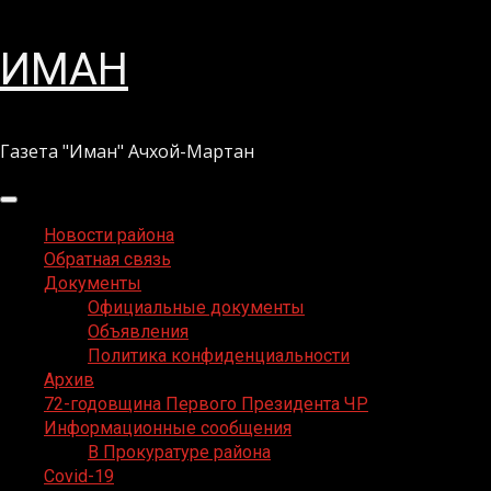
Перейти
ИМАН
к
содержимому
Газета "Иман" Ачхой-Мартан
Основное
меню
Новости района
Обратная связь
Документы
Официальные документы
Объявления
Политика конфиденциальности
Архив
72-годовщина Первого Президента ЧР
Информационные сообщения
В Прокуратуре района
Covid-19