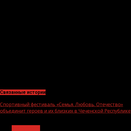
28.09.2021 года (до 10 .00 мин. по московскому времени).
Подать заявление о намерении участвовать в
аукционе можно лично или через своего
представителя, действующего на основании
доверенности, при наличии документа,
удостоверяющего личность, по адресу: ЧР, Ачхой-
Мартановский район, с. Ачхой-Мартан, ул. Почтовая 4, в
отдел архитектуры, градостроительства,
имущественных и земельных отношений
администрации Ачхой-Мартановского
муниципального района, т. 8 (8714) 2-22-37. Заявки
принимаются в рабочие дни: понедельник, вторник,
среду, четверг и пятницу с 09.00 до 16.00 ч.
Связанные истории
Спортивный фестиваль «Семья. Любовь. Отечество»
объединит героев и их близких в Чеченской Республике
1 мин чтения
Без рубрики