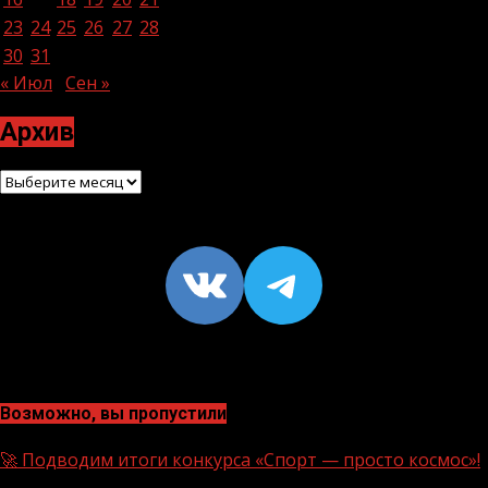
23
24
25
26
27
28
29
30
31
« Июл
Сен »
Архив
Архив
VK
https://t
Возможно, вы пропустили
🚀 Подводим итоги конкурса «Спорт — просто космос»!
1 мин чтения