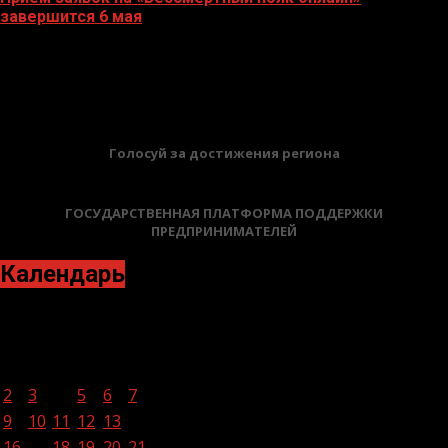
завершится 6 мая
04.05.2026
БАННЕРЫ
Голосуй за достижения региона
ГОСУДАРСТВЕННАЯ ПЛАТФОРМА ПОДДЕРЖКИ
ПРЕДПРИНИМАТЕЛЕЙ
Календарь
Август 2021
Пн
Вт
Ср
Чт
Пт
Сб
Вс
1
2
3
4
5
6
7
8
9
10
11
12
13
14
15
16
17
18
19
20
21
22