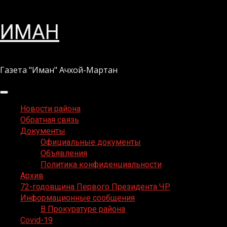
Перейти
ИМАН
к
содержимому
Газета "Иман" Ачхой-Мартан
Основное
меню
Новости района
Обратная связь
Документы
Официальные документы
Объявления
Политика конфиденциальности
Архив
72-годовщина Первого Президента ЧР
Информационные сообщения
В Прокуратуре района
Covid-19