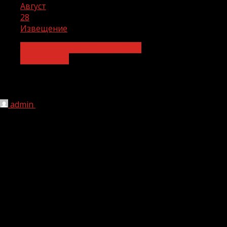
Август
28
Извещение
Информационные сообщения
Объявления
Извещение
admin
28.08.2021
1 мин чтения
216
В соответствии со статьей 39.18 Земельного кодекса
Российской Федерации администрация Ачхой-
Мартановского муниципального района сообщает о
возможности предоставления в аренду следующих
земельных участков для индивидуального жилищного
строительства, категория земель – «земли населенных
пунктов»: