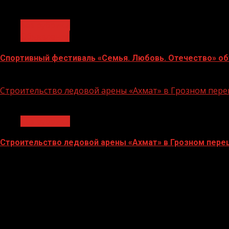
1 мин чтения
Без рубрики
Объявления
Спортивный фестиваль «Семья. Любовь. Отечество» объ
06.07.2026
Строительство ледовой арены «Ахмат» в Грозном пе
1 мин чтения
Без рубрики
Строительство ледовой арены «Ахмат» в Грозном пер
12.06.2026