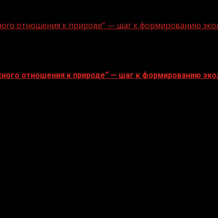
ного отношения к природе“ — шаг к формированию эко
ного отношения к природе“ — шаг к формированию эко
mes.