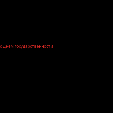
с Днем государственности
но-Балкарии с Днем государственност
род Кабардино-Балкарской Республики и главу региона Каз
нашей многонациональной и великой страны — России. Н