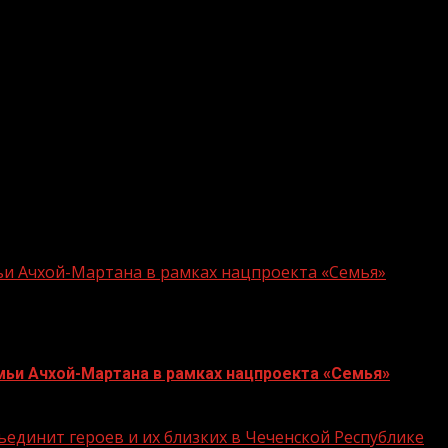
шли через многие трудности. Приятно, что сегодня дв
связи крепнут и приносят большие позитивные результ
ых успехов в экономике и социальной сфере, а курорты
тали возможны благодаря грамотной политике, проводи
ии. В этот замечательный день я желаю нашим братьям 
ьи Ачхой-Мартана в рамках нацпроекта «Семья»
мьи Ачхой-Мартана в рамках нацпроекта «Семья»
единит героев и их близких в Чеченской Республике