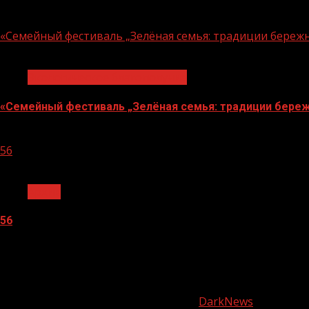
06.08.2026
«Семейный фестиваль „Зелёная семья: традиции береж
1 мин чтения
Экологическое благополучие
«Семейный фестиваль „Зелёная семья: традиции береж
06.08.2026
56
1 мин чтения
Архив
56
05.08.2026
О
нас
Copyright © Все права защищены.
|
DarkNews
от AF the