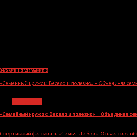
братства и добрососедства. Наши предки вместе про
различных сферах — от экономики до культуры. Эти 
По его словам, Кабардино-Балкария добивается ощутим
и далеко за ее пределами.
«Эти и многие другие позитивные преобразования с
республика достигнет еще больших успехов в развит
дальнейшего процветания»- добавил Глава ЧР.
Связанные истории
«Семейный кружок: Весело и полезно» – Объединяя сем
1 мин чтения
Без рубрики
«Семейный кружок: Весело и полезно» – Объединяя се
14.07.2026
Спортивный фестиваль «Семья. Любовь. Отечество» объ