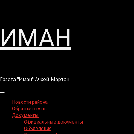
Перейти
ИМАН
к
содержимому
Газета "Иман" Ачхой-Мартан
Основное
меню
Новости района
Обратная связь
Документы
Официальные документы
Объявления