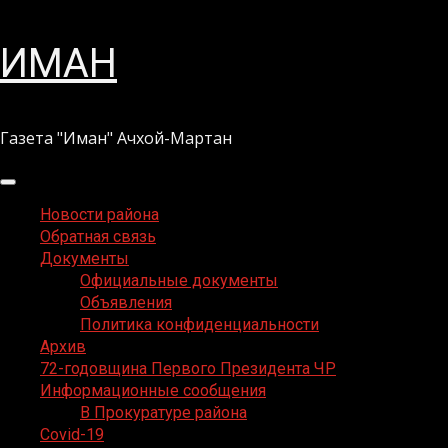
Перейти
ИМАН
к
содержимому
Газета "Иман" Ачхой-Мартан
Основное
меню
Новости района
Обратная связь
Документы
Официальные документы
Объявления
Политика конфиденциальности
Архив
72-годовщина Первого Президента ЧР
Информационные сообщения
В Прокуратуре района
Covid-19