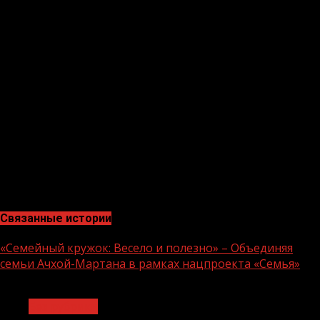
Чечня не отделится от России?».
Он отметил, что «не Путин и не Кадыров принимали
решение о том, чтобы республике быть в составе
России».
«Это сделал народ на референдуме. Уйдут с поста
Путин и Кадыров, а Чеченская Республика останется
субъектом Российской Федерации», — заявил Р.
Кадыров.
Отметим, Глава ЧР отвечает на вопросы подписчиков
на странице своего помощника в сети Инстаграм.
Связанные истории
«Семейный кружок: Весело и полезно» – Объединяя
семьи Ачхой-Мартана в рамках нацпроекта «Семья»
1 мин чтения
Без рубрики