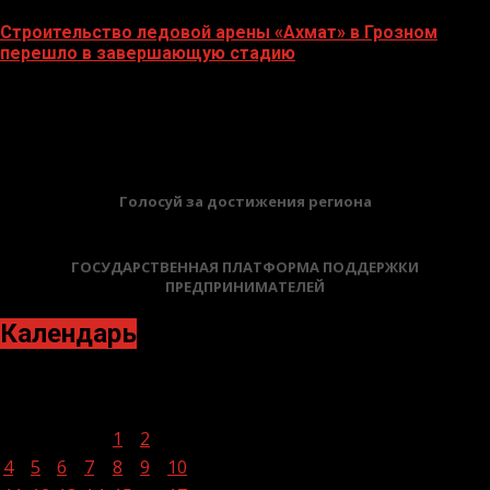
Строительство ледовой арены «Ахмат» в Грозном
перешло в завершающую стадию
12.06.2026
БАННЕРЫ
Голосуй за достижения региона
ГОСУДАРСТВЕННАЯ ПЛАТФОРМА ПОДДЕРЖКИ
ПРЕДПРИНИМАТЕЛЕЙ
Календарь
Октябрь 2021
Пн
Вт
Ср
Чт
Пт
Сб
Вс
1
2
3
4
5
6
7
8
9
10