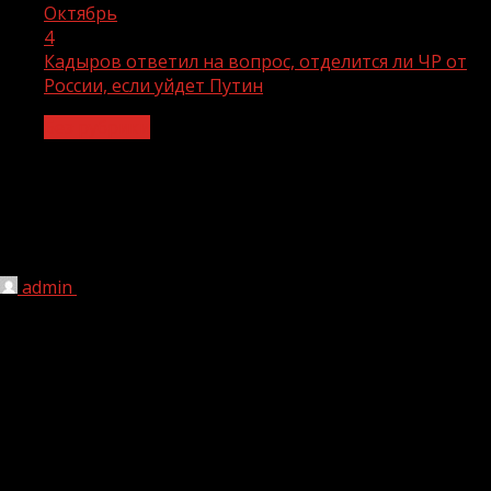
Октябрь
4
Кадыров ответил на вопрос, отделится ли ЧР от
России, если уйдет Путин
Без рубрики
Кадыров ответил на вопрос,
отделится ли ЧР от России, если
уйдет Путин
admin
04.10.2021
234
Глава Чеченской Республики Рамзан Кадыров заявил, что
«решение быть республике в составе Российской
Федерации принимал народ на референдуме». Об этом
Глава ЧР сказал, отвечая на вопрос пользователя
социальной сети Инстаграм: «Путин уйдет с поста,