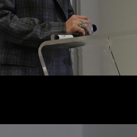
олл» уникален по архитектуре. Здесь сочетание традиц
ению – арендаторами. На сегодняшний день это самый 
ртамента торговой недвижимости Colliers Ирина Царьк
в реализации проекта «Грозный Молл».