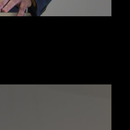
 масштаба, она ответила, что подобные комплексы
ослужит большим подспорьем для привлечения туристов,
елю в течение полугода будут открываться новые
 Билдинг» Алексей Чайкин. Он отметил, что «Грозный