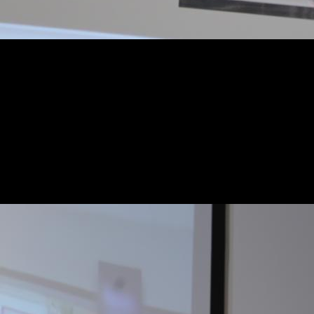
Отвечая на вопрос корреспондента ИА «Грозный инфор
становятся не только территорией покупок, но и место
«Когда создавался проект «Грозный Молл», это все 
а также станет излюбленным местом отдыха для жите
магазины», — добавила А. Никандрова.
Также на конференции выступил заместитель генераль
Молл» — один из самых ярких и долгожданных проектов