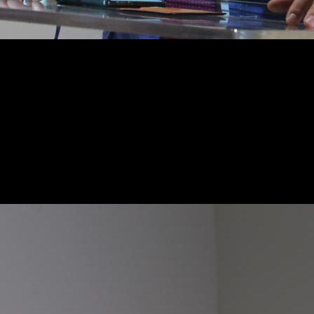
м», насколько значимым является открытие ТРЦ такого
м, где люди отдыхают.
было учтено. Поэтому я уверена, что торговый центр п
лей города и гостей столицы. Кроме того, каждую нед
ного директора по коммерческим вопросам ООО «Смарт
 на сегодняшний день.