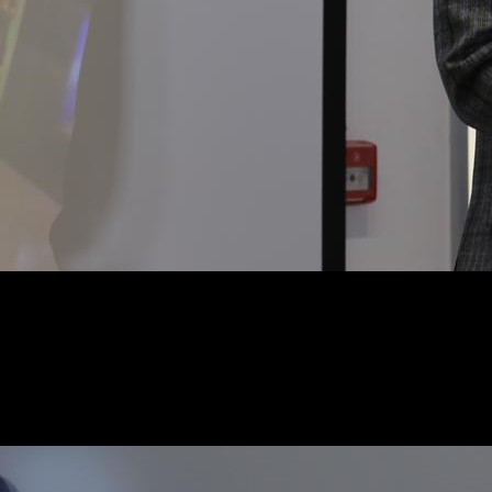
«Это действительно уникальный проект, «Грозный М
дизайна. Кроме того, он уникален по своему наполн
Чеченской Республики», — поделился Чайкин.
На пресс-конференции присутствовала и директор депа
момент для всех, кто так или иначе принимал участие 