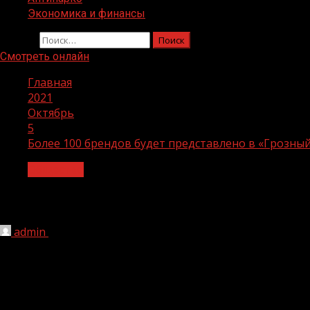
Экономика и финансы
Найти:
Смотреть онлайн
Главная
2021
Октябрь
5
Более 100 брендов будет представлено в «Грозны
Общество
Более 100 брендов будет представле
admin
05.10.2021
1 мин чтения
304
В Грозном состоялась пресс-конференция по случаю отк
презентационном павильоне AKHMAT TOWER.