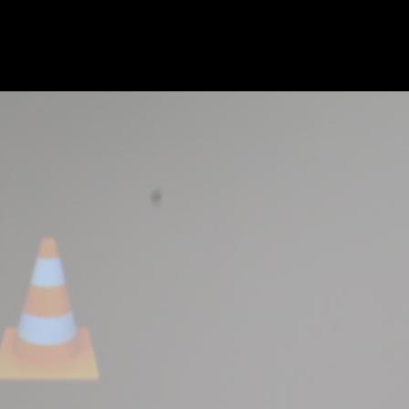
Как заявила на брифинге партнер, член совета дирек
недвижимости Colliers International Анна Никандрова, 
концепции объекта.