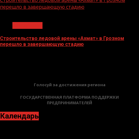
Строительство ледовой арены «Ахмат» в Грозном
перешло в завершающую стадию
1 мин чтения
Без рубрики
Строительство ледовой арены «Ахмат» в Грозном
перешло в завершающую стадию
12.06.2026
БАННЕРЫ
Голосуй за достижения региона
ГОСУДАРСТВЕННАЯ ПЛАТФОРМА ПОДДЕРЖКИ
ПРЕДПРИНИМАТЕЛЕЙ
Календарь
Октябрь 2021
Пн
Вт
Ср
Чт
Пт
Сб
Вс