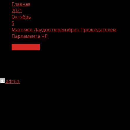
Главная
2021
Октябрь
5
Магомед Даудов переизбран Председателем
Парламента ЧР
Без рубрики
Магомед Даудов переизбран
Председателем Парламента ЧР
admin
05.10.2021
1 мин чтения
205
Магомед Даудов избран Председателем
Законодательного собрания Чеченской Республики V
созыва. Об этом стало известно в ходе торжественного
заседания Парламента ЧР.