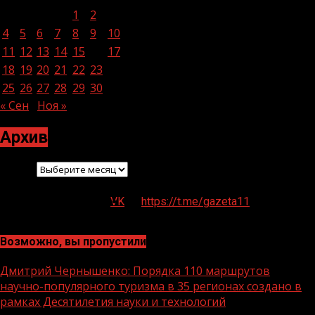
1
2
3
4
5
6
7
8
9
10
11
12
13
14
15
16
17
18
19
20
21
22
23
24
25
26
27
28
29
30
31
« Сен
Ноя »
Архив
Архив
VK
https://t.me/gazeta11
Возможно, вы пропустили
Дмитрий Чернышенко: Порядка 110 маршрутов
научно-популярного туризма в 35 регионах создано в
рамках Десятилетия науки и технологий