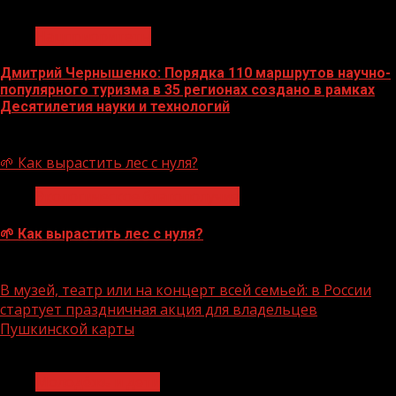
1 мин чтения
Нацприоритеты
Дмитрий Чернышенко: Порядка 110 маршрутов научно-
популярного туризма в 35 регионах создано в рамках
Десятилетия науки и технологий
07.08.2026
🌱 Как вырастить лес с нуля?
Экологическое благополучие
🌱 Как вырастить лес с нуля?
07.08.2026
В музей, театр или на концерт всей семьей: в России
стартует праздничная акция для владельцев
Пушкинской карты
1 мин чтения
Молодёжь и дети