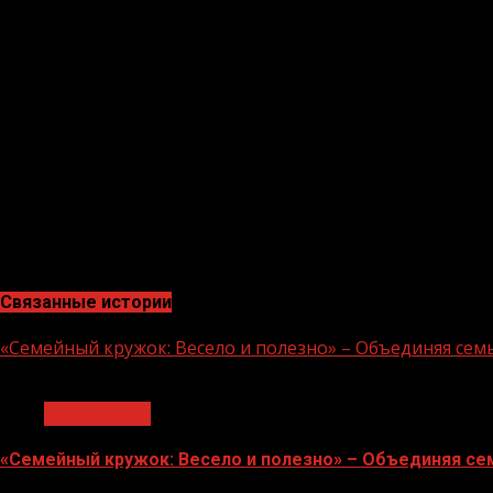
«Уважаемый Рамзан Ахматович! Поздравляю Вас с оф
настоящего патриота. Вы давно и успешно руководит
искренняя любовь к родной земле, трудолюбие, нац
региона и всей России. Желаю реализации намеченных
В свою очередь Юрий Чайка также высказал слова позд
Кадырова.
«Сегодня важно не просто развивать начатые инициа
помочь в самореализации каждому гражданину. Зада
единым результатов. Так и построена работа органов
Связанные истории
«Семейный кружок: Весело и полезно» – Объединяя сем
1 мин чтения
Без рубрики
«Семейный кружок: Весело и полезно» – Объединяя се