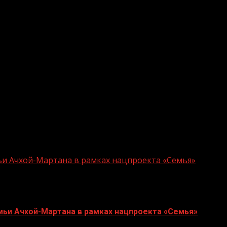
ициальным вступлением в должность Главы ЧР. Вас ува
е республикой, хорошо знаете, чем она живет, как и к
еленность на эффективное решение стоящих перед ЧР з
 планов, крепкого здоровья, всего самого доброго», –
равления и отметил высокие темпы развития республик
тивы, но и обеспечить новое качество жизни граждан, 
ча стоит масштабная, для ее реализации необходима ко
 власти и управления ЧР», – добавил он.
ьи Ачхой-Мартана в рамках нацпроекта «Семья»
мьи Ачхой-Мартана в рамках нацпроекта «Семья»