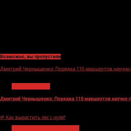
Возможно, вы пропустили
Дмитрий Чернышенко: Порядка 110 маршрутов научно-п
1 мин чтения
Нацприоритеты
Дмитрий Чернышенко: Порядка 110 маршрутов научно-по
07.08.2026
🌱 Как вырастить лес с нуля?
Экологическое благополучие