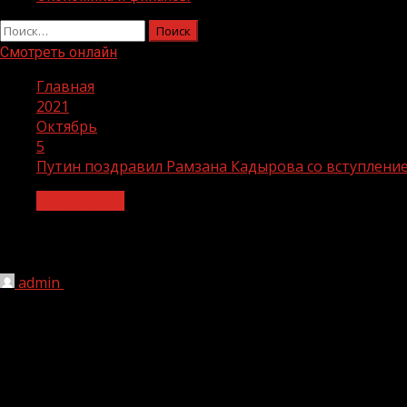
Найти:
Смотреть онлайн
Главная
2021
Октябрь
5
Путин поздравил Рамзана Кадырова со вступлени
Без рубрики
Путин поздравил Рамзана Кадырова с
admin
05.10.2021
186
Приветственный адрес Президента Российской Федерации
прочитал уполномоченный представитель Президента Р