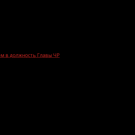
ем в должность Главы ЧР
о вступлением в должность Главы ЧР
 Владимира Путина Рамзану Кадырову в ходе церемонии е
Ф в СКФО Юрий Чайка.