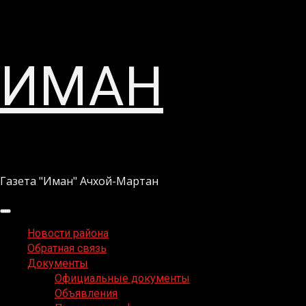
Перейти
ИМАН
к
содержимому
Газета "Иман" Ачхой-Мартан
Основное
меню
Новости района
Обратная связь
Документы
Официальные документы
Объявления