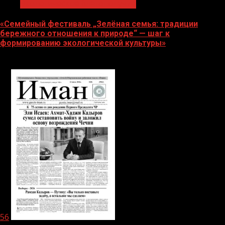
Экологическое благополучие
«Семейный фестиваль „Зелёная семья: традиции
бережного отношения к природе“ — шаг к
формированию экологической культуры»
06.08.2026
56