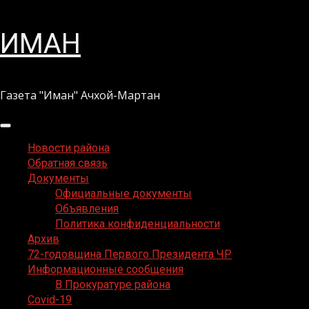
Перейти
ИМАН
к
содержимому
Газета "Иман" Ачхой-Мартан
Основное
меню
Новости района
Обратная связь
Документы
Официальные документы
Объявления
Политика конфиденциальности
Архив
72-годовщина Первого Президента ЧР
Информационные сообщения
В Прокуратуре района
Covid-19