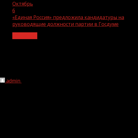
Октябрь
6
«Единая Россия» предложила кандидатуры на
руководящие должности партии в Госдуме
Общество
«Единая Россия» предложила
кандидатуры на руководящие
должности партии в Госдуме
admin
06.10.2021
1 мин чтения
211
На должность руководителя фракции «Единой России»
председатель партии Дмитрий Медведев предложил
кандидатуру Владимира Васильева. Выступая на
заседании Бюро Высшего совета и Генерального советов
партии, он подчеркнул, что Владимир Васильев