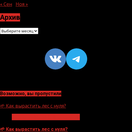
« Сен
Ноя »
Архив
Архив
VK
https://t
Возможно, вы пропустили
🌱 Как вырастить лес с нуля?
Экологическое благополучие
🌱 Как вырастить лес с нуля?