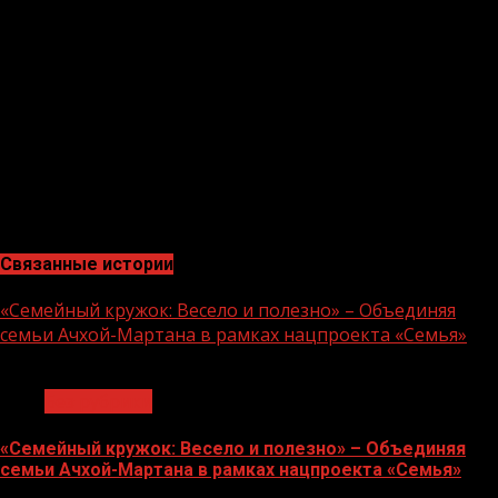
Напомним, в ЧР с 17 по 19 сентября проходили выборы
Главы региона, депутатов Госдумы ФС РФ VIII созыва,
депутатов Парламента ЧР V созыва, Грозненской
городской Думы IV созыва, а также 2 городских
поселений, 14 муниципальных районов и 174 сельских
поселений. Победу на выборах Главы ЧР одержал член
Высшего совета партии «Единая Россия» Рамзан
Кадыров (выдвинут «Единой Россией»). За него
проголосовало 99,7% избирателей.
Связанные истории
«Семейный кружок: Весело и полезно» – Объединяя
семьи Ачхой-Мартана в рамках нацпроекта «Семья»
1 мин чтения
Без рубрики
«Семейный кружок: Весело и полезно» – Объединяя
семьи Ачхой-Мартана в рамках нацпроекта «Семья»