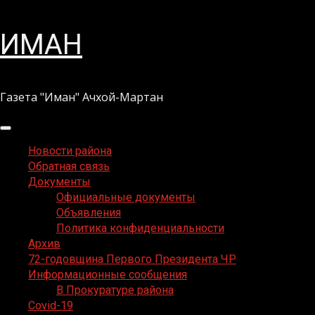
Перейти
ИМАН
к
содержимому
Газета "Иман" Ачхой-Мартан
Основное
меню
Новости района
Обратная связь
Документы
Официальные документы
Объявления
Политика конфиденциальности
Архив
72-годовщина Первого Президента ЧР
Информационные сообщения
В Прокуратуре района
Covid-19