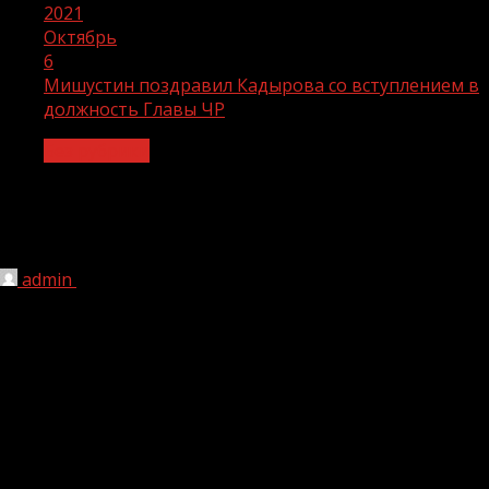
2021
Октябрь
6
Мишустин поздравил Кадырова со вступлением в
должность Главы ЧР
Без рубрики
Мишустин поздравил Кадырова со
вступлением в должность Главы ЧР
admin
06.10.2021
1 мин чтения
215
«Долгие годы вы продолжаете дело своего отца —
Ахмата Абдулхамидовича Кадырова, Героя России,
Первого Президента Чеченской Республики.
Профессионализм, принципиальность, высокая
ответственность и целеустремленность помогают
вам сохранять взятый чеченским народом курс на