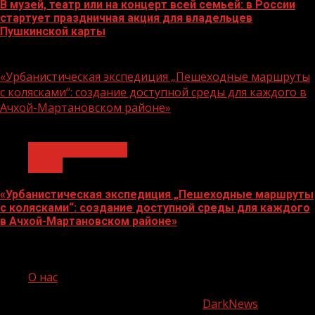
В музей, театр или на концерт всей семьей: в России
стартует праздничная акция для владельцев
Пушкинской карты
07.08.2026
«Урбанистическая экспедиция „Пешеходные маршруты
с колясками“: создание доступной среды для каждого в
Ачхой-Мартановском районе»
1 мин чтения
Молодёжь и дети
Семья
«Урбанистическая экспедиция „Пешеходные маршруты
с колясками“: создание доступной среды для каждого
в Ачхой-Мартановском районе»
07.08.2026
О нас
Copyright © Все права защищены.
|
DarkNews
от AF