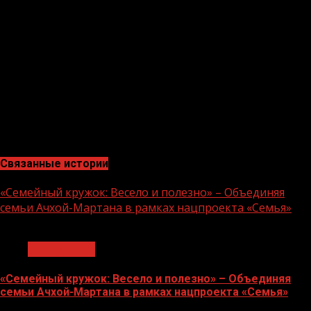
Хабаровского края;
3-е место – Лобановское сельское поселение Пермского
края;
4-е место – сельское поселение Визинга Республики
Коми;
5-е место – Бенойское сельское поселение Чеченской
Республики.
Связанные истории
«Семейный кружок: Весело и полезно» – Объединяя
семьи Ачхой-Мартана в рамках нацпроекта «Семья»
1 мин чтения
Без рубрики
«Семейный кружок: Весело и полезно» – Объединяя
семьи Ачхой-Мартана в рамках нацпроекта «Семья»