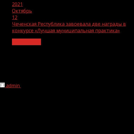
2021
Октябрь
12
Чеченская Республика завоевала две награды в
конкурсе «Лучшая муниципальная практика»
Без рубрики
Чеченская Республика завоевала две
награды в конкурсе «Лучшая
муниципальная практика»
admin
12.10.2021
1 мин чтения
183
Вице-премьер Марат Хуснуллин по видеосвязи назвал
победителей пятого ежегодного конкурса «Лучшая
муниципальная практика». В этом году в конкурсе
впервые могли принимать участие муниципальные