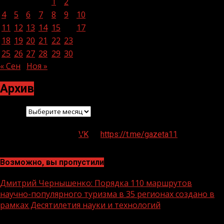
1
2
3
4
5
6
7
8
9
10
11
12
13
14
15
16
17
18
19
20
21
22
23
24
25
26
27
28
29
30
31
« Сен
Ноя »
Архив
Архив
VK
https://t.me/gazeta11
Возможно, вы пропустили
Дмитрий Чернышенко: Порядка 110 маршрутов
научно-популярного туризма в 35 регионах создано в
рамках Десятилетия науки и технологий
1 мин чтения