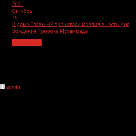
2021
Октябрь
19
В доме Главы ЧР прочитали мовлид в честь Дня
рождения Пророка Мухаммада
Без рубрики
В доме Главы ЧР прочитали мовлид в
честь Дня рождения Пророка
Мухаммада
admin
19.10.2021
1 мин чтения
206
Дом Главы Чеченской Республики Рамзана Кадырова в селе
Ахмат-Юрте в честь Дня рождения Посланника Аллаха –
Пророка Мухаммада (Да блогословит Его Аллах и
приветствует), а также открытие современного