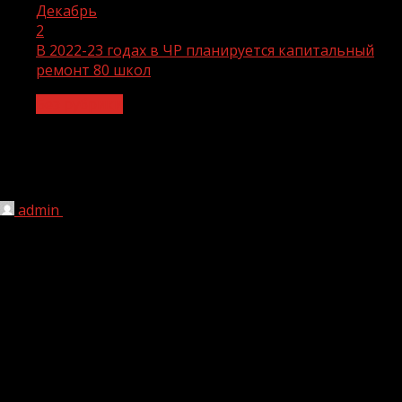
Декабрь
2
В 2022-23 годах в ЧР планируется капитальный
ремонт 80 школ
Без рубрики
В 2022-23 годах в ЧР планируется
капитальный ремонт 80 школ
admin
02.12.2021
1 мин чтения
255
Глава Чеченской Республики Рамзан Кадыров провёл
рабочую встречу с министром образования ЧР Хож-Бауди
Дааевым, где обсуждалась ситуация в сфере образования.
Так министр доложил, что в 2022-23 годах в республике
планируется капитальный ремонт 80 школ. По его
словам, на них уже подготовлена проектно-сметная