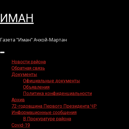
Перейти
ИМАН
к
содержимому
Газета "Иман" Ачхой-Мартан
Основное
меню
Новости района
Обратная связь
Документы
Официальные документы
Объявления
Политика конфиденциальности
Архив
72-годовщина Первого Президента ЧР
Информационные сообщения
В Прокуратуре района
Covid-19