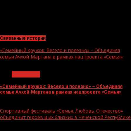
По словам президента, на этом уровне надо укреплять
результативный диалог с обществом. Партия должна
развивать обратную связь, которая помогает
политической силе меняться и набирать силу, отметил
он.
Связанные истории
«Семейный кружок: Весело и полезно» – Объединяя
семьи Ачхой-Мартана в рамках нацпроекта «Семья»
1 мин чтения
Без рубрики
«Семейный кружок: Весело и полезно» – Объединяя
семьи Ачхой-Мартана в рамках нацпроекта «Семья»
14.07.2026
Спортивный фестиваль «Семья. Любовь. Отечество»
объединит героев и их близких в Чеченской Республике
1 мин чтения