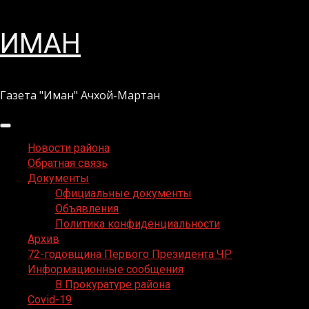
Перейти
ИМАН
к
содержимому
Газета "Иман" Ачхой-Мартан
Основное
меню
Новости района
Обратная связь
Документы
Официальные документы
Объявления
Политика конфиденциальности
Архив
72-годовщина Первого Президента ЧР
Информационные сообщения
В Прокуратуре района
Covid-19