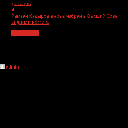
Декабрь
4
Рамзан Кадыров вновь избран в Высший Совет
«Единой России»
Без рубрики
Рамзан Кадыров вновь избран в
Высший Совет «Единой России»
admin
04.12.2021
210
Состав Генерального совета партии «Единая Россия»
обновился более чем наполовину. В него вошли
представители всех регионов РФ.
Партия становится кадровым лифтом для политиков
всех возрастов – в том числе для энергичных,
целеустремленных молодых людей, которым