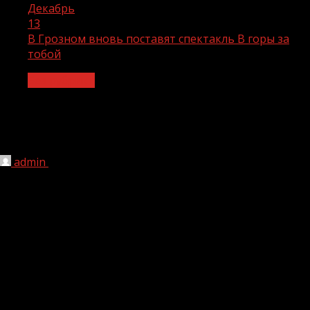
Декабрь
13
В Грозном вновь поставят спектакль В горы за
тобой
Без рубрики
В Грозном вновь поставят спектакль
В горы за тобой
admin
13.12.2021
1 мин чтения
184
Всего состоится 3 показа спектакля 10 и 11 декабря.
Проект реализован при поддержке Министерства
культуры РФ, Общероссийской общественно-
государственной организации «Российский фонд
культуры». Всесторонняя поддержка оказана лично
министром культуры ЧР Айшат Кадыровой. А спонсор