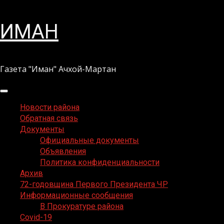
Перейти
ИМАН
к
содержимому
Газета "Иман" Ачхой-Мартан
Основное
меню
Новости района
Обратная связь
Документы
Официальные документы
Объявления
Политика конфиденциальности
Архив
72-годовщина Первого Президента ЧР
Информационные сообщения
В Прокуратуре района
Covid-19