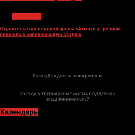
1 мин чтения
Без рубрики
Строительство ледовой арены «Ахмат» в Грозном
перешло в завершающую стадию
12.06.2026
БАННЕРЫ
Голосуй за достижения региона
ГОСУДАРСТВЕННАЯ ПЛАТФОРМА ПОДДЕРЖКИ
ПРЕДПРИНИМАТЕЛЕЙ
Календарь
Декабрь 2021
Пн
Вт
Ср
Чт
Пт
Сб
Вс