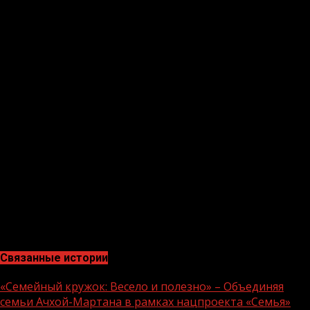
Начальник отдела мониторинга сети Интернет
Магомед Эльмурзаев прокомментировал:
«Министр культуры ЧР Айшат Кадырова уделяет
большое внимание возрождению нашей истории и
традиций , всячески помогает и поддерживает
различные виды развития театра.
Праздник победы в Великой Отечественной войны —
это прекрасная возможность вспомнить наших Героев,
нашу историю и сказать им спасибо.
Сам спектакль превосходен, а наши актеры сыграли на
отлично, чем и порадовали зрителей, которые смогли
вникнуть в историю и почувствовать, каково было
нашим предкам».
Связанные истории
«Семейный кружок: Весело и полезно» – Объединяя
семьи Ачхой-Мартана в рамках нацпроекта «Семья»