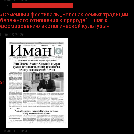
Экологическое благополучие
«Семейный фестиваль „Зелёная семья: традиции
бережного отношения к природе“ — шаг к
формированию экологической культуры»
06.08.2026
56
1 мин чтения