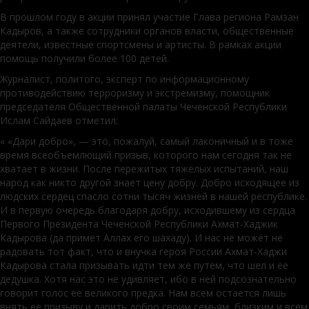
В прошлом году в акции принял участие Глава региона Рамзан
Кадыров, а также сотрудники органов власти, общественные
деятели, известные спортсмены и артисты. В рамках акции
помощь получили более 100 детей.
Журналист, политого, эксперт по информационному
противодействию терроризму и экстремизму, помощник
председателя Общественной палаты Чеченской Республики
Ислам Сайдаев отметил:
« «Дари добро», — это, пожалуй, самый лаконичный и в тоже
время всеобъемлющий призыв, которого нам сегодня так не
хватает в жизни. Поcле пережитых тяжёлых испытаний, наш
народ как никто другой знает цену добру. Добро исходящее из
людских сердец спасло сотни тысяч жизней в нашей республике.
И в первую очередь благодаря добру, исходившему из сердца
Первого Президента Чеченской Республики Ахмат-Хаджик
Кадырова (да примет Аллах его шахаду). И нас не может не
радовать тот факт, что и внучка героя России Ахмат-Хаджи
Кадырова стала призывать идти тем же путем, что шел и ее
дедушка. Хотя нас это не удивляет, ибо в ней подсознательно
говорит голос ее великого предка. Нам всем остается лишь
внять ее призыву и дарить добро своим семьям, близким и всем