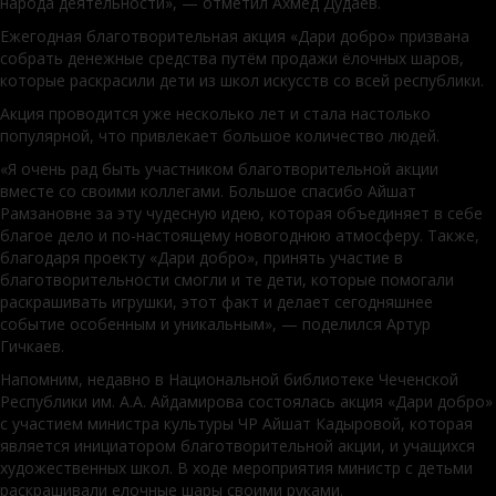
народа деятельности», — отметил Ахмед Дудаев.
Ежегодная благотворительная акция «Дари добро» призвана
собрать денежные средства путём продажи ёлочных шаров,
которые раскрасили дети из школ искусств со всей республики.
Акция проводится уже несколько лет и стала настолько
популярной, что привлекает большое количество людей.
«Я очень рад быть участником благотворительной акции
вместе со своими коллегами. Большое спасибо Айшат
Рамзановне за эту чудесную идею, которая объединяет в себе
благое дело и по-настоящему новогоднюю атмосферу. Также,
благодаря проекту «Дари добро», принять участие в
благотворительности смогли и те дети, которые помогали
раскрашивать игрушки, этот факт и делает сегодняшнее
событие особенным и уникальным», — поделился Артур
Гичкаев.
Напомним, недавно в Национальной библиотеке Чеченской
Республики им. А.А. Айдамирова состоялась акция «Дари добро»
с участием министра культуры ЧР Айшат Кадыровой, которая
является инициатором благотворительной акции, и учащихся
художественных школ. В ходе мероприятия министр с детьми
раскрашивали елочные шары своими руками.