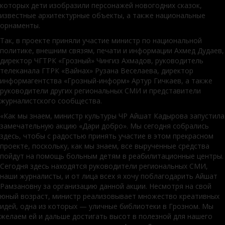
которых дети изобразили персонажей новогодних сказок,
известные архитектурные объекты, а также национальные
орнаменты.
Так, в проекте приняли участие министр по национальной
политике, внешним связям, печати и информации Ахмед Дудаев,
директор ЧГТРК «Грозный» Чингиз Ахмадов, руководитель
телеканала ГТРК «Вайнах» Рузана Веселаева, директор
информагентства «Грозный-информ» Артур Гичкаев, а также
руководители других региональных СМИ и представители
журналистского сообщества.
«Как мы знаем, министр культуры ЧР Айшат Кадырова запустила
замечательную акцию «Дари добро». Мы сегодня собрались
здесь, чтобы с радостью принять участие в этом прекрасном
проекте, поскольку, как мы знаем, все вырученные средства
пойдут на помощь больным детям в реабилитационные центры.
Сегодня здесь находятся руководители региональных СМИ,
наши журналисты, и от лица всех я хочу поблагодарить Айшат
Рамзановну за организацию данной акции. Несмотря на свой
юный возраст, министр реализовывает множество креативных
идей, одна из которых — уличные библиотеки в Грозном. Мы
желаем ей и дальше достигать высот в полезной для нашего