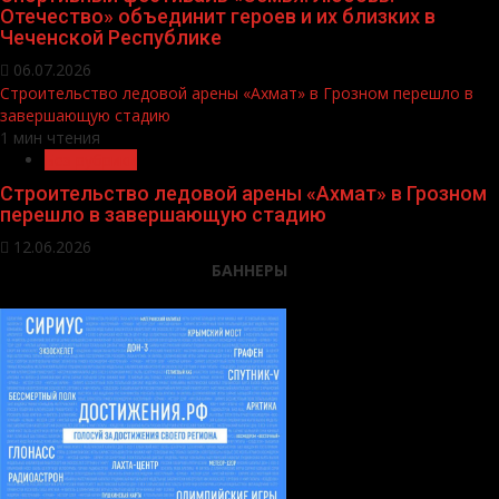
Отечество» объединит героев и их близких в
Чеченской Республике
06.07.2026
Строительство ледовой арены «Ахмат» в Грозном перешло в
завершающую стадию
1 мин чтения
Без рубрики
Строительство ледовой арены «Ахмат» в Грозном
перешло в завершающую стадию
12.06.2026
БАННЕРЫ