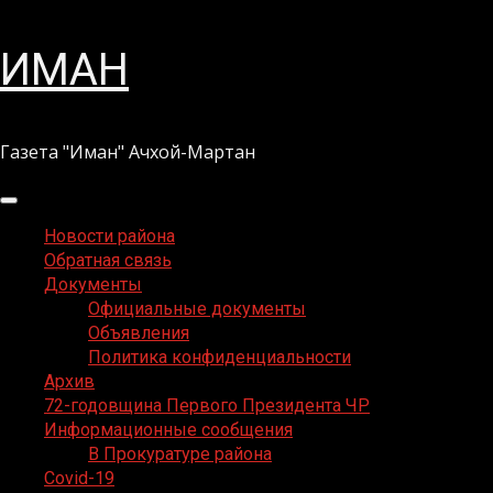
Перейти
ИМАН
к
содержимому
Газета "Иман" Ачхой-Мартан
Основное
меню
Новости района
Обратная связь
Документы
Официальные документы
Объявления
Политика конфиденциальности
Архив
72-годовщина Первого Президента ЧР
Информационные сообщения
В Прокуратуре района
Covid-19