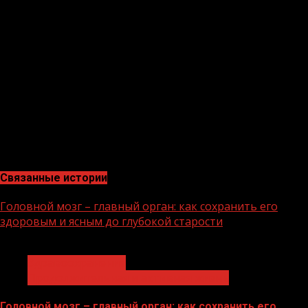
Сертификаты уже доказали свою эффективность. К
примеру, в Мордовии, где их ввели еще в октябре, уже
привито 75% жителей, а госпитализация сократилась в
2,5 раза. В российской армии вакцинировано 95%
личного состава и уровень заболеваемости на 40%
ниже, чем в целом по стране.
Вице-премьер России Татьяна Голикова отметила, что
«ни о каких QR-кодах в законе речи нет». «Сертификат
здоровья» будет работать по тому же принципу, как и
медицинские книжки на предприятиях.
Связанные истории
Головной мозг – главный орган: как сохранить его
здоровым и ясным до глубокой старости
1 мин чтения
Здравоохранение
Продолжительная и активная жизнь
Головной мозг – главный орган: как сохранить его