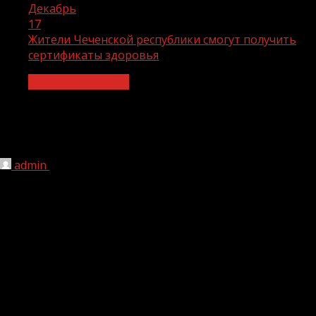
Декабрь
17
Жители Чеченской республики смогут получить
сертификаты здоровья
Здравоохранение
Жители Чеченской республики смогут
получить сертификаты здоровья
admin
17.12.2021
1 мин чтения
219
Депутаты российского парламента приняли закон о
санитарно-эпидемиологическом благополучии
жителей. Документ вводит понятие «сертификат
здоровья», получить который смогут жители России, у
которых есть антитела против коронавируса. При этом
не имеет значения, переболел ли человек COVID-19, был