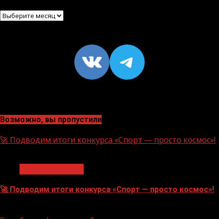
Архив
VK
https://t
Возможно, вы пропустили
🚀 Подводим итоги конкурса «Спорт — просто космос»!
1 мин чтения
Нацприоритеты
🚀 Подводим итоги конкурса «Спорт — просто космос»!
06.08.2026