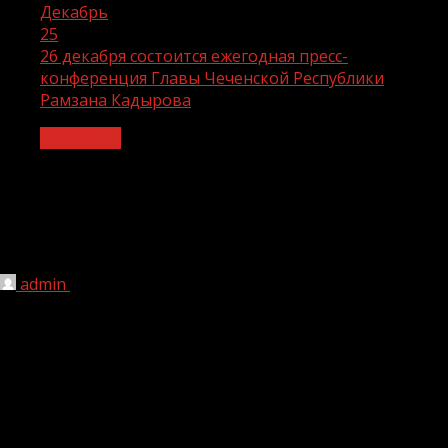
Декабрь
25
26 декабря состоится ежегодная пресс-
конференция Главы Чеченской Республики
Рамзана Кадырова
Общество
26 декабря состоится ежегодная
пресс-конференция Главы Чеченской
Республики Рамзана Кадырова
admin
25.12.2021
1 мин чтения
216
Она пройдет в прямом эфире на ЧГТРК «Грозный».
Глава региона ответит на самые актуальные и
злободневные вопросы жителей региона, касающиеся
разных сфер.