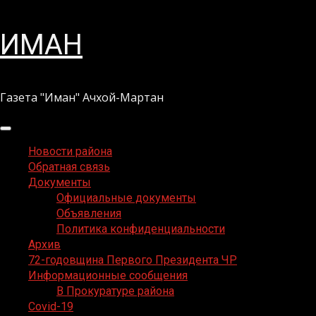
Перейти
ИМАН
к
содержимому
Газета "Иман" Ачхой-Мартан
Основное
меню
Новости района
Обратная связь
Документы
Официальные документы
Объявления
Политика конфиденциальности
Архив
72-годовщина Первого Президента ЧР
Информационные сообщения
В Прокуратуре района
Covid-19