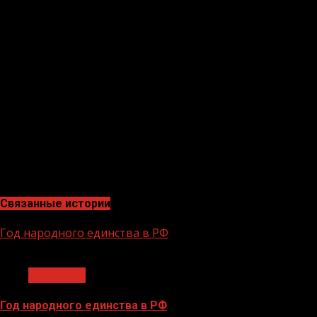
Вопросы можно присылать в виде смс, аудио и
видеообращений на номер 8(938) 004-95-95 в
мессенджерах WhatsApp, Viber, Telegram.
Отметим, последняя большая пресс-конференция
Рамзана Кадырова длилась пять часов двадцать пять
минут. Она стала рекордной по своей
продолжительности. Всего Рамзану Кадырову
поступило 9 589 вопросов в виде сообщений.
(«Грозный-информ»)
Связанные истории
Год народного единства в РФ
1 мин чтения
Общество
Год народного единства в РФ