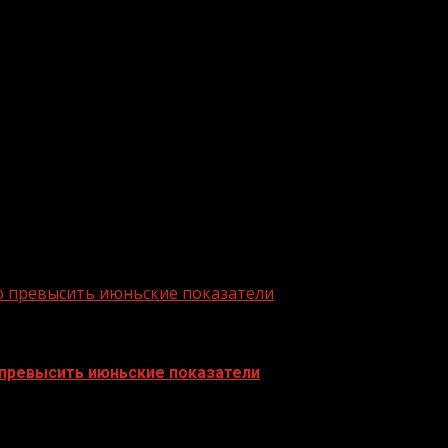
0 месяцев 2021 года стали: бананы свежие или сушеные (
и замороженные (8,4 тыс. тонн, 28,1 млн долларов), арбу
1 млн долларов). Главные потребители – Украина (32,3%,
есяцев 2021 года экспорт фруктов и ягод из России оценив
ания агропромышленного комплекса России. Банк созда
х банков страны по размеру активов и капитала, а так
о превысить июньские показатели
 превысить июньские показатели