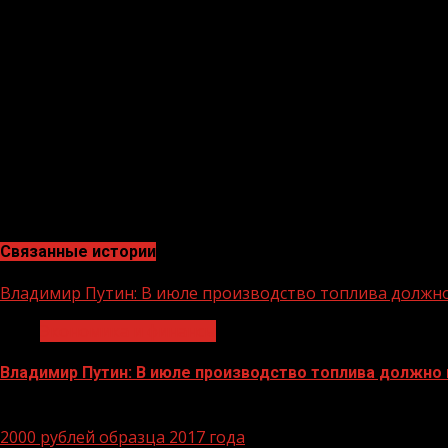
поставок.
Основными
экспортируемыми
товарами из России за 1
Эквадора), фрукты (кроме некоторых лесных ягод) и орех
семечковые (яблоки, груши и айва на 11,5 тыс. тонн, 4,
(23,7%), Литва (4,4%), Монголия (3,8%). В целом за 10 м
Россельхозбанк – основа финансовой системы обслужив
АПК страны, входит в число самых крупных и устойчивы
российских банков.
Связанные истории
Владимир Путин: В июле производство топлива должн
Экономика и финансы
Владимир Путин: В июле производство топлива должно
29.06.2026
2000 рублей образца 2017 года