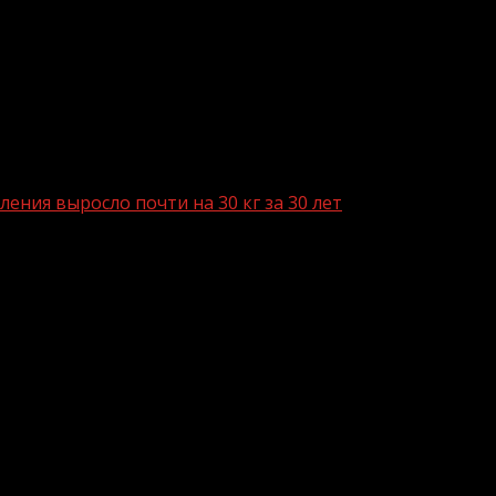
ления выросло почти на 30 кг за 30 лет
на душу населения выросло почти на 30
тет до 63 кг на россиянина, прогнозирует Россельхозба
нижение на 10%.