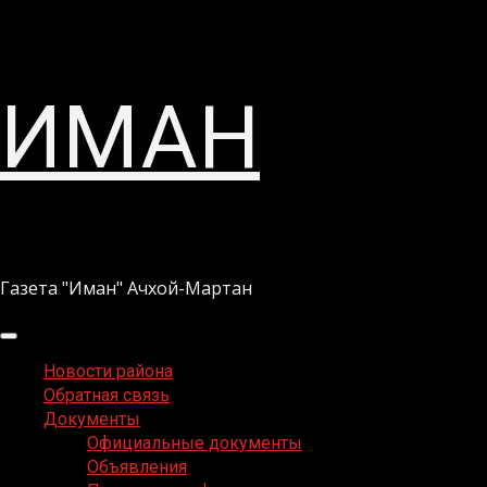
Перейти
ИМАН
к
содержимому
Газета "Иман" Ачхой-Мартан
Основное
меню
Новости района
Обратная связь
Документы
Официальные документы
Объявления