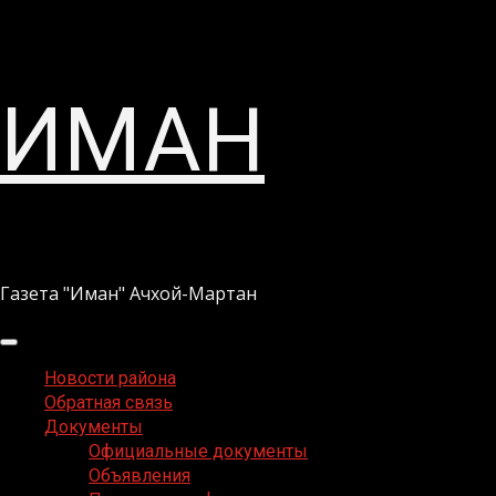
Перейти
ИМАН
к
содержимому
Газета "Иман" Ачхой-Мартан
Основное
меню
Новости района
Обратная связь
Документы
Официальные документы
Объявления