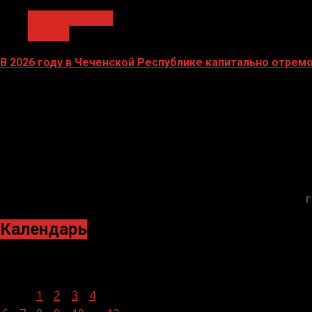
Строительство
Туризм
В 2026 году в Чеченской Республике капитально отре
16.02.2026
Г
Календарь
Декабрь 2021
Пн
Вт
Ср
Чт
Пт
Сб
Вс
1
2
3
4
5