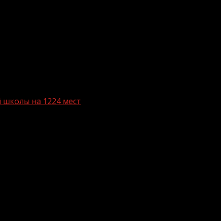
 школы на 1224 мест
льство новой школы на 1224 мест
ткрытием крупной общеобразовательной организации на 
зный-информ» сообщили в пресс-службе отдела образован