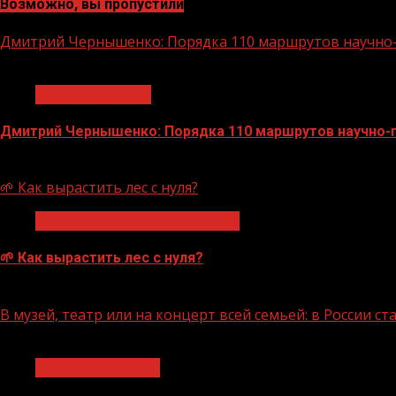
Возможно, вы пропустили
Дмитрий Чернышенко: Порядка 110 маршрутов научно-п
1 мин чтения
Нацприоритеты
Дмитрий Чернышенко: Порядка 110 маршрутов научно-по
07.08.2026
🌱 Как вырастить лес с нуля?
Экологическое благополучие
🌱 Как вырастить лес с нуля?
07.08.2026
В музей, театр или на концерт всей семьей: в России 
1 мин чтения
Молодёжь и дети