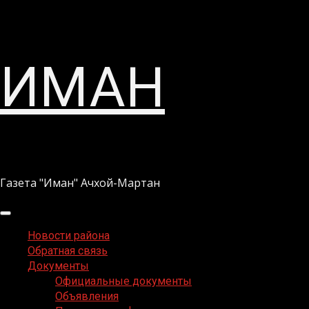
Перейти
ИМАН
к
содержимому
Газета "Иман" Ачхой-Мартан
Основное
меню
Новости района
Обратная связь
Документы
Официальные документы
Объявления