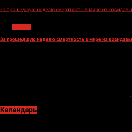
26.07.2022
За прошедшую неделю смертность в мире из ковидавыр
1 мин чтения
Covid-19
За прошедшую неделю смертность в мире из ковидавыр
18.07.2022
Г
Календарь
Декабрь 2021
Пн
Вт
Ср
Чт
Пт
Сб
Вс