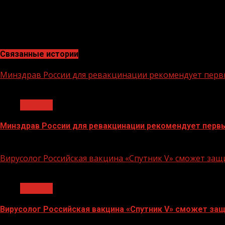
Сделано всего 1 439 012 тестов, из них за сутки — 33
результатами исследований, 925 человек умерло.
Связанные истории
Минздрав России для ревакцинации рекомендует перв
1 мин чтения
Covid-19
Минздрав России для ревакцинации рекомендует первы
29.07.2022
Вирусолог Российская вакцина «Спутник V» сможет за
1 мин чтения
Covid-19
Вирусолог Российская вакцина «Спутник V» сможет защ