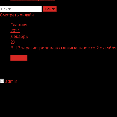
Найти:
Смотреть онлайн
Главная
2021
Декабрь
29
В ЧР зарегистрировано минимальное со 2 октября
Covid-19
В ЧР зарегистрировано минимальное 
admin
29.12.2021
1 мин чтения
255
По состоянию на 29 декабря в ЧР зарегистрировано 64 п
зарегистрировано 68 случаев.