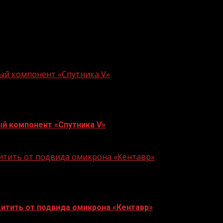
95. Всего 28932 человека выздоровело и снято с медици
ый компонент «Спутника V»
й компонент «Спутника V»
щитить от подвида омикрона «Кентавр»
итить от подвида омикрона «Кентавр»