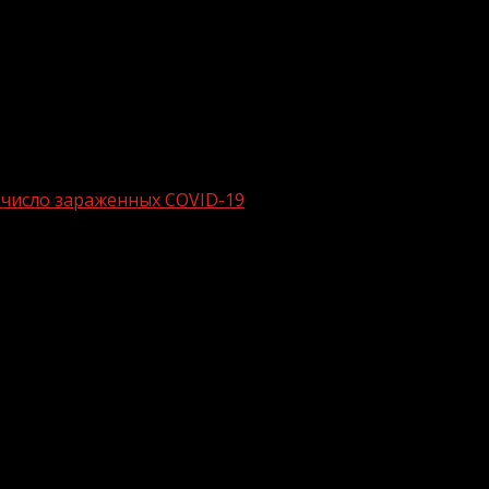
 число зараженных COVID-19
со 2 октября число зараженных COVID
оложительных случая заражения COVID-19, это минимальны