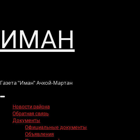
Перейти
ИМАН
к
содержимому
Газета "Иман" Ачхой-Мартан
Основное
меню
Новости района
Обратная связь
Документы
Официальные документы
Объявления