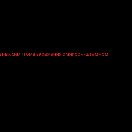
сновных симптома заражения омикрон-штаммом
орк — три основных симптома заражен
аммом коронавируса совпадают с признаками простуды. 
оль в горле, головная боль и насморк. Об этом расска