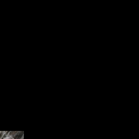
. По словам эксперта, чтобы остановить рост числа
 повышенная заразность. Это означает его быстрое
от факт, что 75% симптомов коронавируса совпадают с
 боль и насморк должны быть добавлены в этот список,
им симптомом при заражении новым штамом
ации здравоохранения (ВОЗ) его назвали греческой
нным, риск заражения этим штаммом является
(«Грозный-информ»)