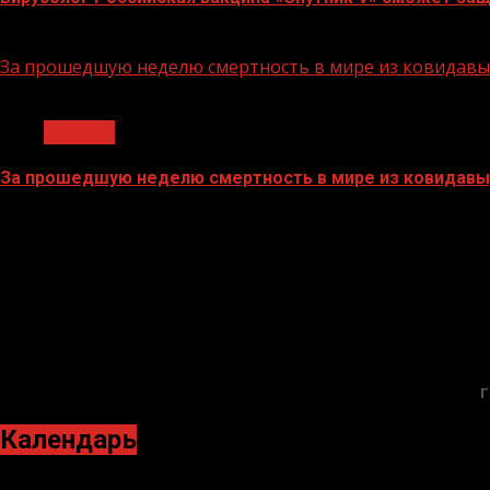
26.07.2022
За прошедшую неделю смертность в мире из ковидавыр
1 мин чтения
Covid-19
За прошедшую неделю смертность в мире из ковидавыр
18.07.2022
Г
Календарь
Январь 2022