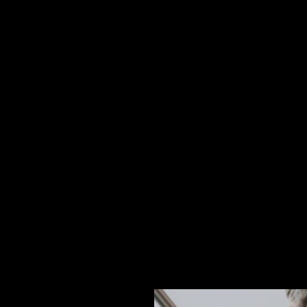
ия симптомов заражения коронавирусом ZOE Covid Study
официальный список.
м отличает от предшествующих вариантов коронавируса
льниц.
олевания стало меньше, чем несколько недель назад. Т
заболевания следует обновить. Боль в горле, головная
о, что изменение голоса может оказаться самым ранн
ыявлен в Южной Африке, по решению Всемирной организ
 большое количество мутаций, по предварительным да