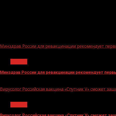
Минздрав России для ревакцинации рекомендует перв
1 мин чтения
Covid-19
Минздрав России для ревакцинации рекомендует первы
29.07.2022
Вирусолог Российская вакцина «Спутник V» сможет за
1 мин чтения
Covid-19
Вирусолог Российская вакцина «Спутник V» сможет защ