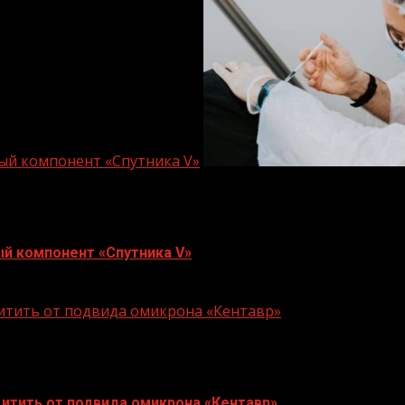
ый компонент «Спутника V»
й компонент «Спутника V»
щитить от подвида омикрона «Кентавр»
итить от подвида омикрона «Кентавр»