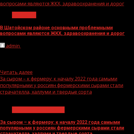
вопросами являются ЖКХ, здравоохранения и дорог
Общество
В Шатойском районе основными проблемными
вопросами являются ЖКХ, здравоохранения и дорог
admin
21.01.2022
Об этом стало известно на встрече руководителя ЦУР
Чеченской Республики и первого заместителя главы
администрации Шатойского муниципального...
Читать далее
За сыром – к фермеру: к началу 2022 года самыми
популярными у россиян фермерскими сырами стали
страчателла, халлуми и твердые сорта
1 мин чтения
Экономика и финансы
За сыром – к фермеру: к началу 2022 года самыми
популярными у россиян фермерскими сырами стали
страчателла, халлуми и твердые сорта