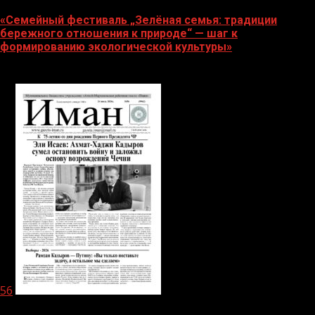
«Семейный фестиваль „Зелёная семья: традиции
бережного отношения к природе“ — шаг к
формированию экологической культуры»
06.08.2026
56
1 мин чтения