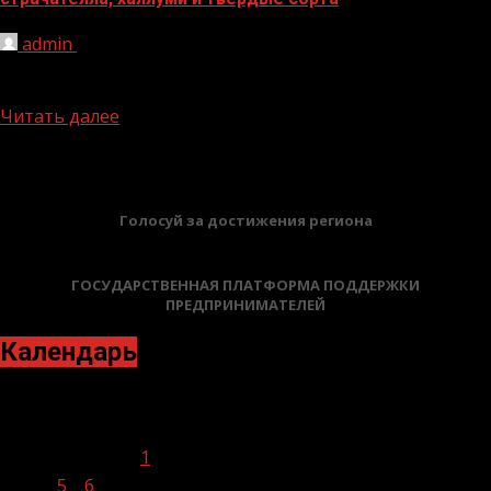
admin
21.01.2022
Изготовлению сыра уже как минимум 7 тыс. лет. Все это
время производители – от средневековых монахов и...
Читать далее
БАННЕРЫ
Голосуй за достижения региона
ГОСУДАРСТВЕННАЯ ПЛАТФОРМА ПОДДЕРЖКИ
ПРЕДПРИНИМАТЕЛЕЙ
Календарь
Январь 2022
Пн
Вт
Ср
Чт
Пт
Сб
Вс
1
2
3
4
5
6
7
8
9