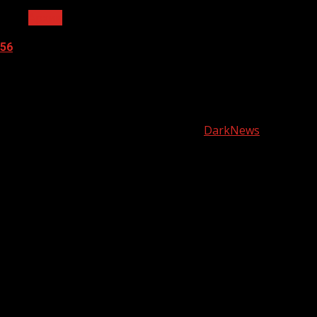
Архив
56
05.08.2026
О
нас
Copyright © Все права защищены.
|
DarkNews
от AF
themes.