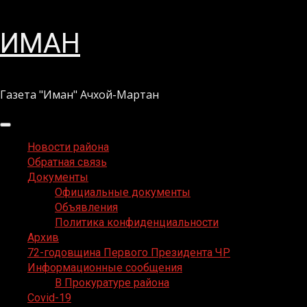
Перейти
ИМАН
к
содержимому
Газета "Иман" Ачхой-Мартан
Основное
меню
Новости района
Обратная связь
Документы
Официальные документы
Объявления
Политика конфиденциальности
Архив
72-годовщина Первого Президента ЧР
Информационные сообщения
В Прокуратуре района
Covid-19