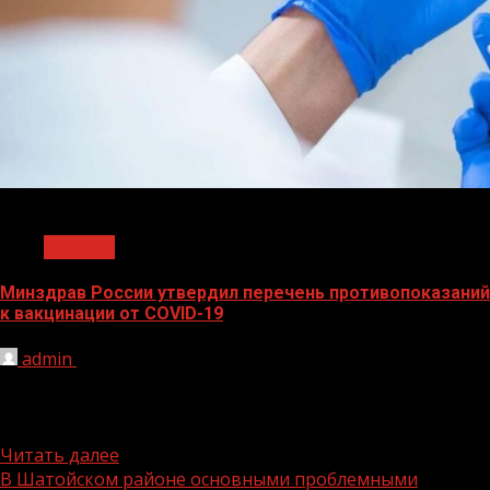
1 мин чтения
Covid-19
Минздрав России утвердил перечень противопоказаний
к вакцинации от COVID-19
admin
21.01.2022
Их разделили на бессрочные и временные. Так, нельзя
вакцинироваться людям с тяжелыми аллергическими
реакциями, гиперчувствительным к компонентам...
Читать далее
В Шатойском районе основными проблемными