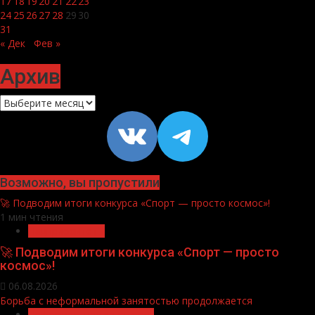
17
18
19
20
21
22
23
24
25
26
27
28
29
30
31
« Дек
Фев »
Архив
Архив
VK
https://t
Возможно, вы пропустили
🚀 Подводим итоги конкурса «Спорт — просто космос»!
1 мин чтения
Нацприоритеты
🚀 Подводим итоги конкурса «Спорт — просто
космос»!
06.08.2026
Борьба с неформальной занятостью продолжается
Неформальная занятость