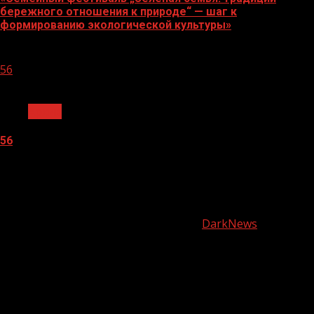
бережного отношения к природе“ — шаг к
формированию экологической культуры»
06.08.2026
56
1 мин чтения
Архив
56
05.08.2026
О
нас
Copyright © Все права защищены.
|
DarkNews
от AF
themes.