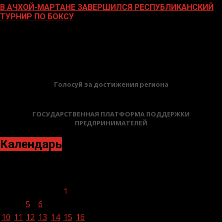
В АЧХОЙ-МАРТАНЕ ЗАВЕРШИЛСЯ РЕСПУБЛИКАНСКИЙ
ТУРНИР ПО БОКСУ
21.11.2023
БАННЕРЫ
Голосуй за достижения региона
ГОСУДАРСТВЕННАЯ ПЛАТФОРМА ПОДДЕРЖКИ
ПРЕДПРИНИМАТЕЛЕЙ
Календарь
Январь 2022
Пн
Вт
Ср
Чт
Пт
Сб
Вс
1
2
3
4
5
6
7
8
9
10
11
12
13
14
15
16