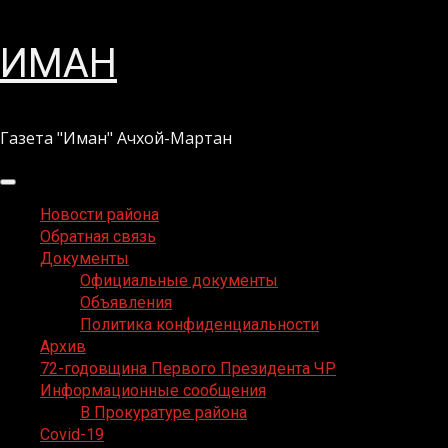
Перейти
ИМАН
к
содержимому
Газета "Иман" Ачхой-Мартан
Основное
меню
Новости района
Обратная связь
Документы
Официальные документы
Объявления
Политика конфиденциальности
Архив
72-годовщина Первого Президента ЧР
Информационные сообщения
В Прокуратуре района
Covid-19