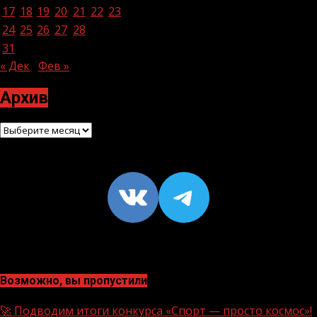
17
18
19
20
21
22
23
24
25
26
27
28
29
30
31
« Дек
Фев »
Архив
Архив
VK
https://t
Возможно, вы пропустили
🚀 Подводим итоги конкурса «Спорт — просто космос»!