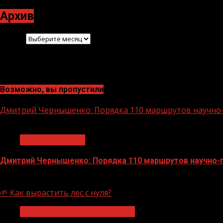
Архив
Архив
Возможно, вы пропустили
Дмитрий Чернышенко: Порядка 110 маршрутов научно-п
1 мин чтения
Нацприоритеты
Дмитрий Чернышенко: Порядка 110 маршрутов научно-по
07.08.2026
🌱 Как вырастить лес с нуля?
Экологическое благополучие