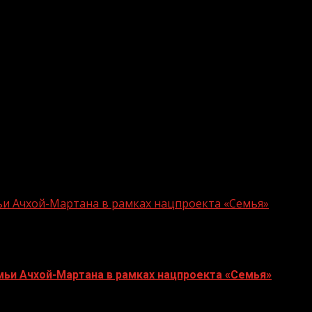
писано федеральным органам исполнительной власти 12 
необходимо осуществлять тесное взаимодействие с фед
тоянном контроле”, — отметил М. Хучиев.
удет направлена на реализацию национальных проектов
ромышленности, туризма и обеспечение благоприятног
нической базы учреждений образования, культуры и з
ьи Ачхой-Мартана в рамках нацпроекта «Семья»
мьи Ачхой-Мартана в рамках нацпроекта «Семья»