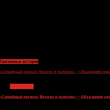
Из них письменных обращений – 20. На сегодня уже от
“Всем ответственным органам исполнительной власти 
указанных обращений и держать данные вопросы на пос
По его словам, работа Правительства ЧР в 2022году б
доходов и оптимизацию расходов бюджета, развитие п
автомобильных дорог, модернизацию материально-тех
(«Грозный-информ»)
Связанные истории
«Семейный кружок: Весело и полезно» – Объединяя сем
1 мин чтения
Без рубрики
«Семейный кружок: Весело и полезно» – Объединяя се
14.07.2026