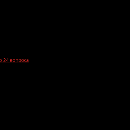
о 24 вопроса
ыло вынесено 24 вопроса
скву на федеральный уровень было вынесено 24 вопроса.