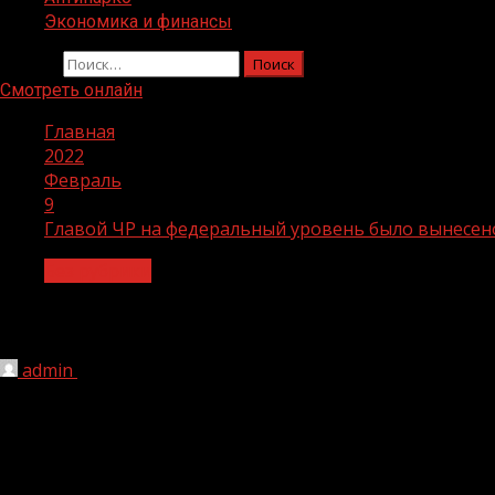
Экономика и финансы
Найти:
Смотреть онлайн
Главная
2022
Февраль
9
Главой ЧР на федеральный уровень было вынесен
Без рубрики
Главой ЧР на федеральный уровень б
admin
09.02.2022
1 мин чтения
207
В ходе рабочей поездки Главы ЧР Рамзана Кадырова в Мо
Хучиев.