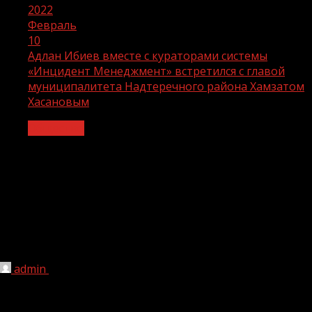
2022
Февраль
10
Адлан Ибиев вместе с кураторами системы
«Инцидент Менеджмент» встретился с главой
муниципалитета Надтеречного района Хамзатом
Хасановым
Общество
Адлан Ибиев вместе с кураторами
системы «Инцидент Менеджмент»
встретился с главой муниципалитета
Надтеречного района Хамзатом
Хасановым
admin
10.02.2022
225