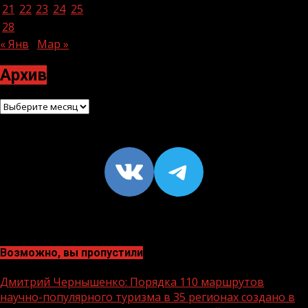
21
22
23
24
25
26
27
28
« Янв
Мар »
Архив
Архив
VK
https://t
Возможно, вы пропустили
Дмитрий Чернышенко: Порядка 110 маршрутов
научно-популярного туризма в 35 регионах создано в