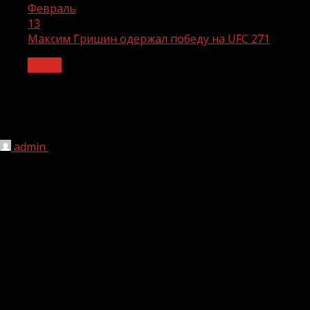
Февраль
13
Максим Гришин одержал победу на UFC 271
Спорт
Максим Гришин одержал победу на
UFC 271
admin
13.02.2022
1 мин чтения
217
В Хьюстоне (США) на стадионе «Тойота-центр»
состоялся бой предварительного карда турнира UFC 271
в тяжёлом весе между 37-летним бойцом БК «Ахмат»
Максимом Гришиным и 33-летним представителем США
Уилльямом Найтом. Об этом пишет агентство
«Чемпионат».
Бой завершился победой Гришина единогласным