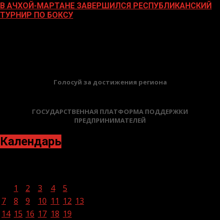
В АЧХОЙ-МАРТАНЕ ЗАВЕРШИЛСЯ РЕСПУБЛИКАНСКИЙ
ТУРНИР ПО БОКСУ
21.11.2023
БАННЕРЫ
Голосуй за достижения региона
ГОСУДАРСТВЕННАЯ ПЛАТФОРМА ПОДДЕРЖКИ
ПРЕДПРИНИМАТЕЛЕЙ
Календарь
Февраль 2022
Пн
Вт
Ср
Чт
Пт
Сб
Вс
1
2
3
4
5
6
7
8
9
10
11
12
13
14
15
16
17
18
19
20