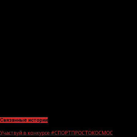
решением судей – 30-27, 30-27, 30-27.
Таким образом, Гришину удалось оправиться от
поражения в последнем бою от Дастина Джейкоби на
турнире UFC Fight Night 186 в феврале 2021 года. Всего
на счету россиянина уже четыре боя на UFC, из которых
два завершились победами. Оппонент Гришина –
Уилльям Найт — провёл пятый поединок в
промоушене, потерпев второе поражение.
Напомним, главным событием турнира UFC 271 станет
титульный бой-реванш между чемпионом промоушена
в среднем весе Исраэлем Адесаньей и Робертом
Уиттакером. В соглавном поединке сойдутся Деррик
Льюис и Тай Туйваса.
(«Грозный-информ»)
Связанные истории
Участвуй в конкурсе #СПОРТПРОСТОКОСМОС