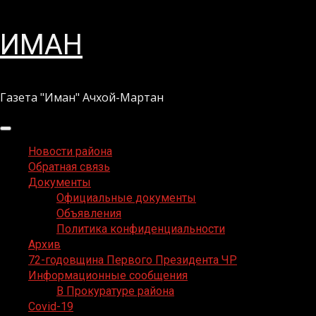
Перейти
ИМАН
к
содержимому
Газета "Иман" Ачхой-Мартан
Основное
меню
Новости района
Обратная связь
Документы
Официальные документы
Объявления
Политика конфиденциальности
Архив
72-годовщина Первого Президента ЧР
Информационные сообщения
В Прокуратуре района
Covid-19