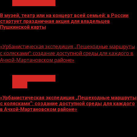
Молодёжь и дети
В музей, театр или на концерт всей семьей: в России
стартует праздничная акция для владельцев
Пушкинской карты
07.08.2026
«Урбанистическая экспедиция „Пешеходные маршруты
с колясками“: создание доступной среды для каждого в
Ачхой-Мартановском районе»
1 мин чтения
Молодёжь и дети
Семья
«Урбанистическая экспедиция „Пешеходные маршруты
с колясками“: создание доступной среды для каждого
в Ачхой-Мартановском районе»
07.08.2026
О