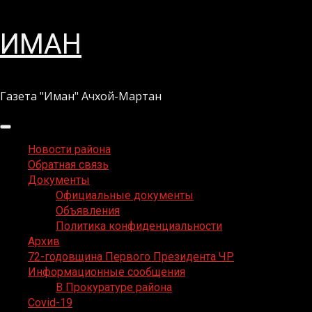
Перейти
ИМАН
к
содержимому
Газета "Иман" Ачхой-Мартан
Основное
меню
Новости района
Обратная связь
Документы
Официальные документы
Объявления
Политика конфиденциальности
Архив
72-годовщина Первого Президента ЧР
Информационные сообщения
В Прокуратуре района
Covid-19