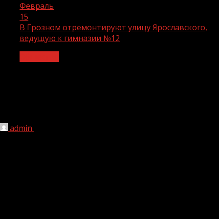
Февраль
15
В Грозном отремонтируют улицу Ярославского,
ведущую к гимназии №12
Общество
В Грозном отремонтируют улицу
Ярославского, ведущую к гимназии
№12
admin
15.02.2022
229
Протяжённость объекта 710 метров, а площадь
покрытия более 4000 кв. м.
В рамках нацпроекта на улице запланировано:
Укладка асфальтобетонного покрытия;