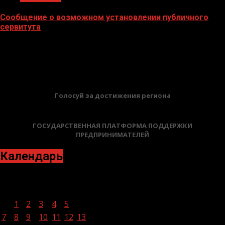
Сообщение о возможном установлении публичного
сервитута
02.02.2026
БАННЕРЫ
Голосуй за достижения региона
ГОСУДАРСТВЕННАЯ ПЛАТФОРМА ПОДДЕРЖКИ
ПРЕДПРИНИМАТЕЛЕЙ
Календарь
Февраль 2022
Пн
Вт
Ср
Чт
Пт
Сб
Вс
1
2
3
4
5
6
7
8
9
10
11
12
13