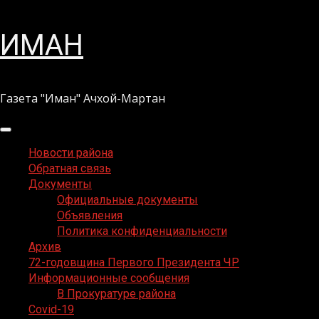
Перейти
ИМАН
к
содержимому
Газета "Иман" Ачхой-Мартан
Основное
меню
Новости района
Обратная связь
Документы
Официальные документы
Объявления
Политика конфиденциальности
Архив
72-годовщина Первого Президента ЧР
Информационные сообщения
В Прокуратуре района
Covid-19