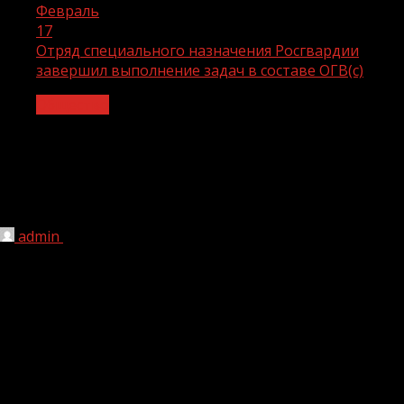
Февраль
17
Отряд специального назначения Росгвардии
завершил выполнение задач в составе ОГВ(с)
Общество
Отряд специального назначения
Росгвардии завершил выполнение
задач в составе ОГВ(с)
admin
17.02.2022
1 мин чтения
167
В пункте временной дислокации отдельного отряда
специального назначения радиоэлектронной разведки
Северо-Кавказского округа Росгвардии прошли
мероприятия, посвященные завершению служебной
командировки военнослужащих. Личный состав отряда