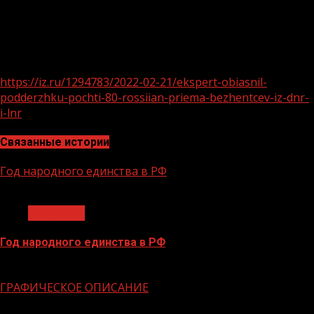
главы МЧС Александр Чуприян, всего в Россию уже
прибыло более 61 тыс. беженцев. По его словам,
порядка тысячи человек уже получили
единовременные выплаты в 10 000 рублей.
https://iz.ru/1294783/2022-02-21/ekspert-obiasnil-
podderzhku-pochti-80-rossiian-priema-bezhentcev-iz-dnr-
i-lnr
Связанные истории
Год народного единства в РФ
1 мин чтения
Общество
Год народного единства в РФ
06.02.2026
ГРАФИЧЕСКОЕ ОПИСАНИЕ
1 мин чтения