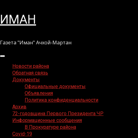
Перейти
ИМАН
к
содержимому
Газета "Иман" Ачхой-Мартан
Основное
меню
Новости района
Обратная связь
Документы
Официальные документы
Объявления
Политика конфиденциальности
Архив
72-годовщина Первого Президента ЧР
Информационные сообщения
В Прокуратуре района
Covid-19