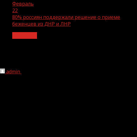
Февраль
22
80% россиян поддержали решение о приеме
беженцев из ДНР и ЛНР
Общество
80% россиян поддержали решение о
приеме беженцев из ДНР и ЛНР
admin
22.02.2022
1 мин чтения
223
Об этом сообщил директор Некоммерческого фонда
исследования проблем демократии Максим Григорьев.
По его мнению, решение об эвакуации в РФ жителей
самопровозглашенных Донецкой и Луганской
народных республик абсолютно соответствуют
реальной ситуации.