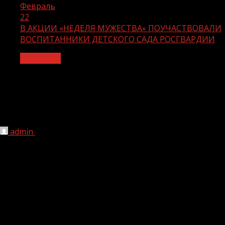
Февраль
22
В АКЦИИ «НЕДЕЛЯ МУЖЕСТВА» ПОУЧАСТВОВАЛИ
ВОСПИТАННИКИ ДЕТСКОГО САДА РОСГВАРДИИ
Общество
В АКЦИИ «НЕДЕЛЯ МУЖЕСТВА»
ПОУЧАСТВОВАЛИ ВОСПИТАННИКИ
ДЕТСКОГО САДА РОСГВАРДИИ
admin
22.02.2022
1 мин чтения
200
В УРУС-МАРТАНЕ
Военнослужащие урус-мартановского полка отдельной
ордена Жукова бригады оперативного назначения
Северо-Кавказского округа Росгвардии провели