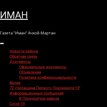
Перейти
ИМАН
к
содержимому
Газета "Иман" Ачхой-Мартан
Основное
меню
Новости района
Обратная связь
Документы
Официальные документы
Объявления
Политика конфиденциальности
Архив
72-годовщина Первого Президента ЧР
Информационные сообщения
В Прокуратуре района
Covid-19