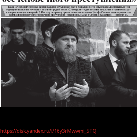
338
https://disk.yandex.ru/i/16y3rMwwmi_5TQ