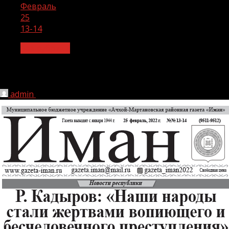
Февраль
25
13-14
Без рубрики
13-14
admin
25.02.2022
1 мин чтения