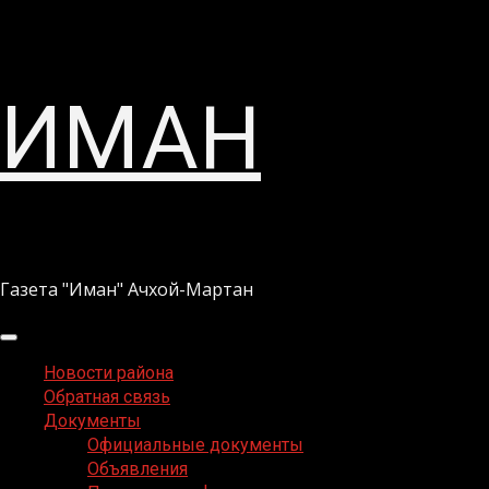
Перейти
ИМАН
к
содержимому
Газета "Иман" Ачхой-Мартан
Основное
меню
Новости района
Обратная связь
Документы
Официальные документы
Объявления