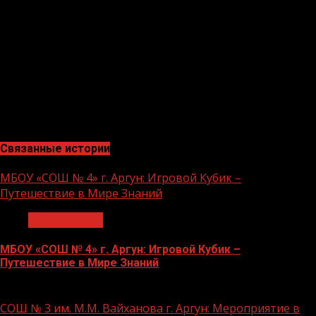
руководители образовательных организаций города,
учителя-лауреаты и победители профессиональных
конкурсов прошлых лет. Отметим, что конкурсные
испытания продлятся до 18 марта 2022 года. В них
принимают участие 23 учителя школ Грозного. Среди
участников — 6 молодых педагогов.
(Грозный-инофрм)
Связанные истории
МБОУ «СОШ № 4» г. Аргун: Игровой Кубик –
Путешествие в Мире Знаний
Образование
МБОУ «СОШ № 4» г. Аргун: Игровой Кубик –
Путешествие в Мире Знаний
21.11.2023
СОШ № 3 им. М.М. Вайханова г. Аргун: Мероприятие в