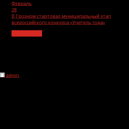
Февраль
28
В Грозном стартовал муниципальный этап
всероссийского конкурса «Учитель года»
Образование
В Грозном стартовал муниципальный
этап всероссийского конкурса
«Учитель года»
admin
28.02.2022
1 мин чтения
232
В Лингвистической школе им. Ю.Д. Дешериева был дан
старт началу муниципального этапа Всероссийского
конкурса «Учитель года — 2022». Лучшие педагоги
столицы ЧР поборются за право представлять Грозный
на региональном уровне в конкурсе «Учитель года». Об