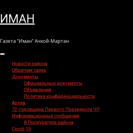
Перейти
ИМАН
к
содержимому
Газета "Иман" Ачхой-Мартан
Основное
меню
Новости района
Обратная связь
Документы
Официальные документы
Объявления
Политика конфиденциальности
Архив
72-годовщина Первого Президента ЧР
Информационные сообщения
В Прокуратуре района
Covid-19