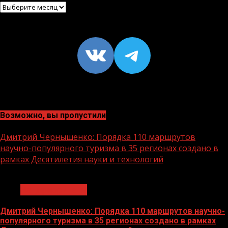
Архив
VK
https://t
Возможно, вы пропустили
Дмитрий Чернышенко: Порядка 110 маршрутов
научно-популярного туризма в 35 регионах создано в
рамках Десятилетия науки и технологий
1 мин чтения
Нацприоритеты
Дмитрий Чернышенко: Порядка 110 маршрутов научно-
популярного туризма в 35 регионах создано в рамках