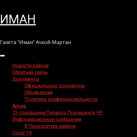
Перейти
ИМАН
к
содержимому
Газета "Иман" Ачхой-Мартан
Основное
меню
Новости района
Обратная связь
Документы
Официальные документы
Объявления
Политика конфиденциальности
Архив
72-годовщина Первого Президента ЧР
Информационные сообщения
В Прокуратуре района
Covid-19