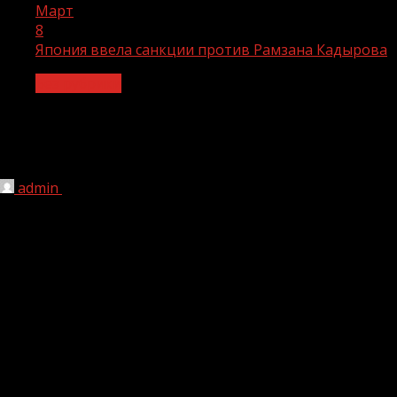
Март
8
Япония ввела санкции против Рамзана Кадырова
Без рубрики
Япония ввела санкции против Рамзана
Кадырова
admin
08.03.2022
1 мин чтения
184
МИД Японии объявил во вторник о расширении списка
юридических и физических лиц России и Белоруссии, в
отношении которых вводятся санкции. Кроме того,
запрещается экспорт в Россию оборудования для
нефтепереработки.
В дополнение к ранее опубликованному списку под
японские санкции попали пресс-секретарь президента