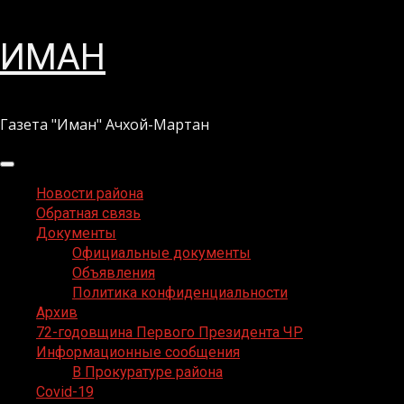
Перейти
ИМАН
к
содержимому
Газета "Иман" Ачхой-Мартан
Основное
меню
Новости района
Обратная связь
Документы
Официальные документы
Объявления
Политика конфиденциальности
Архив
72-годовщина Первого Президента ЧР
Информационные сообщения
В Прокуратуре района
Covid-19