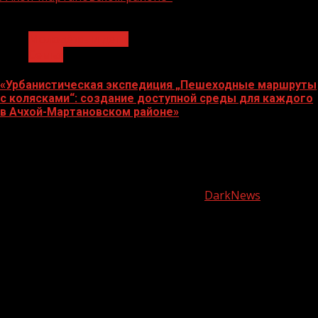
1 мин чтения
Молодёжь и дети
Семья
«Урбанистическая экспедиция „Пешеходные маршруты
с колясками“: создание доступной среды для каждого
в Ачхой-Мартановском районе»
07.08.2026
О
нас
Copyright © Все права защищены.
|
DarkNews
от AF
themes.