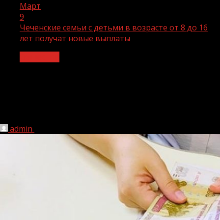
Март
9
Чеченские семьи с детьми в возрасте от 8 до 16
лет получат новые выплаты
Общество
Чеченские семьи с детьми в возрасте
от 8 до 16 лет получат новые
выплаты
admin
09.03.2022