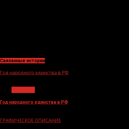
ближайшее время.
На данный момент в Чеченской Республике
прорабатывается порядок начисления выплат. Но уже
понятно, что помощь от государства чеченские семьи
начнут получать от рождения ребенка до его
подросткового возраста. Семей, которые получают те
или иные детские выплаты в нашем регионе более 126
тысяч.
Связанные истории
Год народного единства в РФ
1 мин чтения
Общество
Год народного единства в РФ
06.02.2026
ГРАФИЧЕСКОЕ ОПИСАНИЕ
1 мин чтения