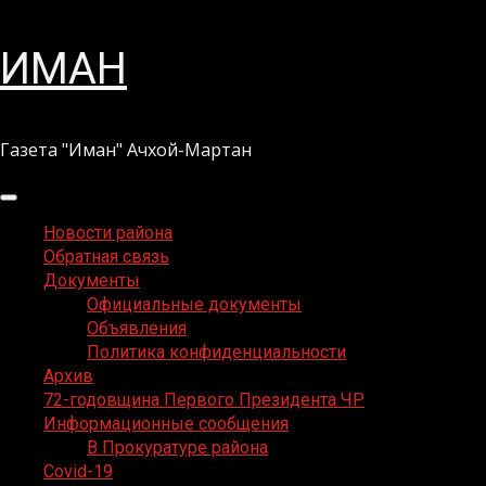
Перейти
ИМАН
к
содержимому
Газета "Иман" Ачхой-Мартан
Основное
меню
Новости района
Обратная связь
Документы
Официальные документы
Объявления
Политика конфиденциальности
Архив
72-годовщина Первого Президента ЧР
Информационные сообщения
В Прокуратуре района
Covid-19