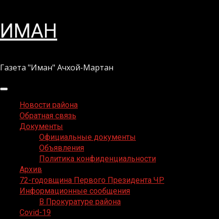
Перейти
ИМАН
к
содержимому
Газета "Иман" Ачхой-Мартан
Основное
меню
Новости района
Обратная связь
Документы
Официальные документы
Объявления
Политика конфиденциальности
Архив
72-годовщина Первого Президента ЧР
Информационные сообщения
В Прокуратуре района
Covid-19