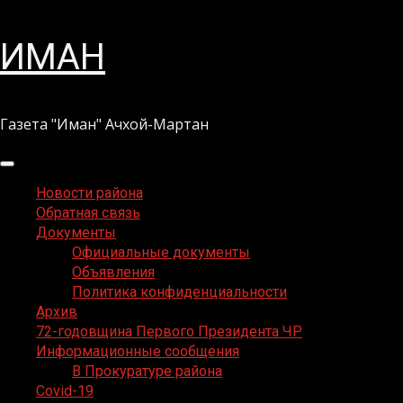
Перейти
ИМАН
к
содержимому
Газета "Иман" Ачхой-Мартан
Основное
меню
Новости района
Обратная связь
Документы
Официальные документы
Объявления
Политика конфиденциальности
Архив
72-годовщина Первого Президента ЧР
Информационные сообщения
В Прокуратуре района
Covid-19