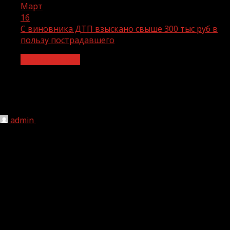
Март
16
С виновника ДТП взыскано свыше 300 тыс руб в
пользу пострадавшего
Происшествия
С виновника ДТП взыскано свыше
300 тыс руб в пользу пострадавшего
admin
16.03.2022
1 мин чтения
309
Чеченские судебные приставы взыскали с виновника
ДТП материальный ущерб в размере свыше 300 тысяч
рублей в пользу взыскателя, пострадавшего в
результате дорожно-транспортного
происшествия.Житель республики, управляя
транспортным средством, нарушил правила дорожного