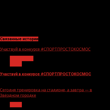
Кадыров.
Напомним, американская корпорация Google,
владеющая видеохостингом YouTube, заблокировала
канал клуба еще 15 января 2021 года. Причины
блокировки не уточнялись.
Связанные истории
Участвуй в конкурсе #СПОРТПРОСТОКОСМОС
Объявления
Спорт
Участвуй в конкурсе #СПОРТПРОСТОКОСМОС
18.06.2026
Сегодня тренировка на стадионе, а завтра — в
Звёздном городке
Спорт