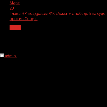
Март
23
Глава ЧР поздравил ФК «Ахмат» с победой на суде
против Google
Спорт
Глава ЧР поздравил ФК «Ахмат» с
победой на суде против Google
admin
23.03.2022
1 мин чтения
193
Московский арбитражный суд удовлетворил иск
Грозненского футбольного клуба «Ахмат» к Google,
которая ранее заблокировала клубный Youtube-канал.
Суд признал незаконной блокировку клубного
YouTube-канала и обязал восстановить доступ к
нему. За неисполнение решения компания обязана