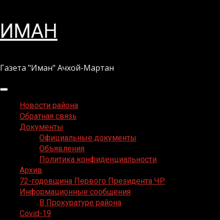
Перейти
ИМАН
к
содержимому
Газета "Иман" Ачхой-Мартан
Основное
меню
Новости района
Обратная связь
Документы
Официальные документы
Объявления
Политика конфиденциальности
Архив
72-годовщина Первого Президента ЧР
Информационные сообщения
В Прокуратуре района
Covid-19