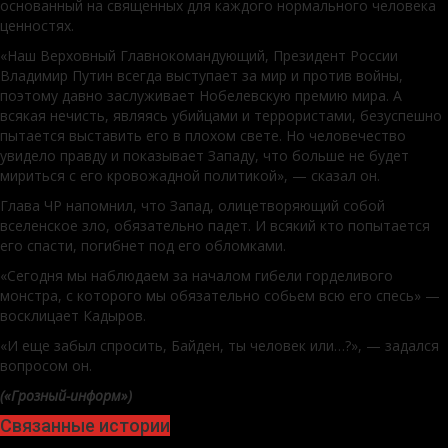
основанный на священных для каждого нормального человека
ценностях.
«Наш Верховный Главнокомандующий, Президент России
Владимир Путин всегда выступает за мир и против войны,
поэтому давно заслуживает Нобелевскую премию мира. А
всякая нечисть, являясь убийцами и террористами, безуспешно
пытается выставить его в плохом свете. Но человечество
увидело правду и показывает Западу, что больше не будет
мириться с его кровожадной политикой», — сказал он.
Глава ЧР напомнил, что Запад, олицетворяющий собой
вселенское зло, обязательно падет. И всякий кто попытается
его спасти, погибнет под его обломками.
«Сегодня мы наблюдаем за началом гибели горделивого
монстра, с которого мы обязательно собьем всю его спесь» —
восклицает Кадыров.
«И еще забыл спросить, Байден, ты человек или…?», — задался
вопросом он.
(«Грозный-информ»)
Связанные истории