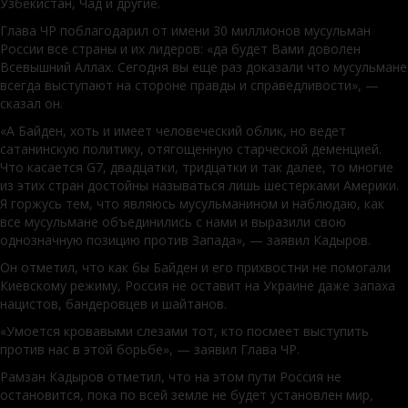
Узбекистан, Чад и другие.
Глава ЧР поблагодарил от имени 30 миллионов мусульман
России все страны и их лидеров: «да будет Вами доволен
Всевышний Аллах. Сегодня вы еще раз доказали что мусульмане
всегда выступают на стороне правды и справедливости», —
сказал он.
«А Байден, хоть и имеет человеческий облик, но ведет
сатанинскую политику, отягощенную старческой деменцией.
Что касается G7, двадцатки, тридцатки и так далее, то многие
из этих стран достойны называться лишь шестерками Америки.
Я горжусь тем, что являюсь мусульманином и наблюдаю, как
все мусульмане объединились с нами и выразили свою
однозначную позицию против Запада», — заявил Кадыров.
Он отметил, что как бы Байден и его прихвостни не помогали
Киевскому режиму, Россия не оставит на Украине даже запаха
нацистов, бандеровцев и шайтанов.
«Умоется кровавыми слезами тот, кто посмеет выступить
против нас в этой борьбе», — заявил Глава ЧР.
Рамзан Кадыров отметил, что на этом пути Россия не
остановится, пока по всей земле не будет установлен мир,