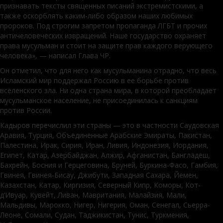
признавать тексты священных писаний экстремистскими, а
также оскорблять каким-либо образом наших любимых
пророков. Под строгим запретом пропаганда ЛГБТ и прочих
античеловеческих извращений. Наше государство охраняет
права мусульман и стоит на защите прав каждого верующего
человека», — написал Глава ЧР.
Он отметил, что для него как мусульманина отрадно, что весь
Исламский мир поддержал Россию в ее борьбе против
вселенского зла. Ни одна страна мира, в которой преобладает
мусульманское население, не присоединилась к санкциям
против России.
Кадыров перечислил эти страны — это в частности Саудовская
Аравия, Турция, Объединенные Арабские Эмираты, Пакистан,
Палестина, Ирак, Сирия, Иран, Ливия, Индонезия, Иордания,
Египет, Катар, Азербайджан, Алжир, Афганистан, Бангладеш,
Бахрейн, Босния и Герцеговина, Бруней, Буркина-Фасо, Гамбия,
Гвинея, Гвинея-Бисау, Джибути, Западная Сахара, Йемен,
Казахстан, Катар, Киргизия, Северный Кипр, Коморы, Кот-
д’Ивуар, Кувейт, Ливан, Мавритания, Малайзия, Мали,
Мальдивы, Марокко, Нигер, Нигерия, Оман, Сенегал, Сьерра-
Леоне, Сомали, Судан, Таджикистан, Тунис, Туркмения,