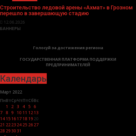
Строительство ледовой арены «Ахмат» в Грозном
перешло в завершающую стадию
12.06.2026
БАННЕРЫ
Голосуй за достижения региона
ГОСУДАРСТВЕННАЯ ПЛАТФОРМА ПОДДЕРЖКИ
ПРЕДПРИНИМАТЕЛЕЙ
Календарь
Март 2022
Пн
Вт
Ср
Чт
Пт
Сб
Вс
1
2
3
4
5
6
7
8
9
10
11
12
13
14
15
16
17
18
19
20
21
22
23
24
25
26
27
28
29
30
31