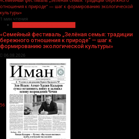
«Семейный фестиваль „Зелёная семья: традиции бережного
отношения к природе“ — шаг к формированию экологической
культуры»
1 мин чтения
Экологическое благополучие
«Семейный фестиваль „Зелёная семья: традиции
бережного отношения к природе“ — шаг к
формированию экологической культуры»
06.08.2026
56