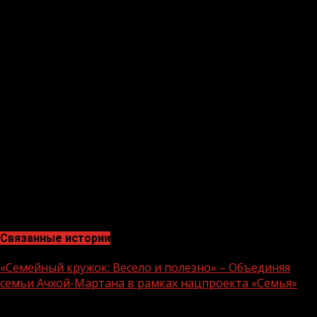
зрения, столько же затруднились ответить.
27 февраля на вопрос о поддержке действий России
положительно ответили 65 процентов респондентов,
отрицательно — 17 процентов.
71 процент выразили мнение по поводу главной цели
Российской Федерации — обеспечить безопасность
России, добиться разоружения Украины и не допустить
размещения на её территории баз НАТО». 52 процента
упомянули в этом качестве защиту жителей Донецкой
и Луганской народных республик. 21 процент заявили,
что Россия стремится изменить политический курс
Украины, отстранить националистов от власти, а 10
процентов считают, что страну планируется
присоединить к территории России.
Связанные истории
«Семейный кружок: Весело и полезно» – Объединяя
семьи Ачхой-Мартана в рамках нацпроекта «Семья»
1 мин чтения