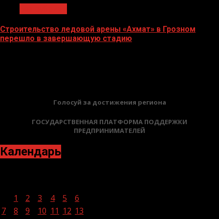
Без рубрики
Строительство ледовой арены «Ахмат» в Грозном
перешло в завершающую стадию
12.06.2026
БАННЕРЫ
Голосуй за достижения региона
ГОСУДАРСТВЕННАЯ ПЛАТФОРМА ПОДДЕРЖКИ
ПРЕДПРИНИМАТЕЛЕЙ
Календарь
Март 2022
Пн
Вт
Ср
Чт
Пт
Сб
Вс
1
2
3
4
5
6
7
8
9
10
11
12
13