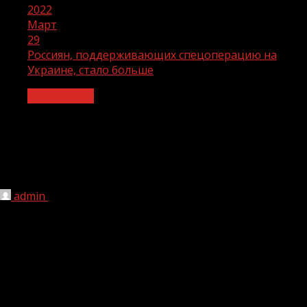
2022
Март
29
Россиян, поддерживающих спецоперацию на
Украине, стало больше
Без рубрики
Россиян, поддерживающих
спецоперацию на Украине, стало
больше
admin
29.03.2022
219
По данным опроса, проведенного фондом
«Общественное мнение», 73 процента респондентов
считают правильными действия России на Украине. 14
процентов придерживаются противоположной точки