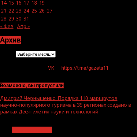
14
15
16
17
18
19
20
21
22
23
24
25
26
27
28
29
30
31
« Фев
Апр »
Архив
Архив
VK
https://t.me/gazeta11
Возможно, вы пропустили
Дмитрий Чернышенко: Порядка 110 маршрутов
научно-популярного туризма в 35 регионах создано в
рамках Десятилетия науки и технологий
1 мин чтения
Нацприоритеты