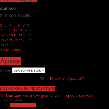
Май 2022
Пн
Вт
Ср
Чт
Пт
Сб
Вс
1
2
3
4
5
6
7
8
9
10
11
12
13
14
15
16
17
18
19
20
21
22
23
24
25
26
27
28
29
30
31
« Апр
Июн »
Архив
Архив
VK
https://t.me/gazeta11
Возможно, вы пропустили
🚀 Подводим итоги конкурса «Спорт — просто космос»!
1 мин чтения
Нацприоритеты