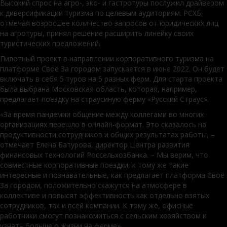
Высокий спрос на агро-, эко­- и гастротуры послужил драйвером
к диверсификации туризма по целевым аудиториям. РСХБ,
отмечая возросшее количество запросов от юридических лиц
на агротуры, принял решение расширить линейку своих
туристических предложений.
Пилотный проект в направлении корпоративного туризма на
платформе Своё За городом запускается в июне 2022. Он будет
включать в себя 5 туров на 5 разных ферм. Для старта проекта
была выбрана Московская область, которая, например,
предлагает поездку на страусиную ферму «Русский Страус».
«За время пандемии общение между коллегами во многих
организациях перешло в онлайн-формат. Это сказалось на
продуктивности сотрудников и общих результатах работы, –
отмечает Елена Батурова, директор Центра развития
финансовых технологий Россельхозбанка. – Мы верим, что
совместные корпоративные поездки, к тому же такие
интересные и познавательные, как предлагает платформа Своё
За городом, положительно скажутся на атмосфере в
коллективе и повысят эффективность как отдельно взятых
сотрудников, так и всей компании. К тому же, офисные
работники смогут познакомиться с сельским хозяйством и
узнать больше о жизни на ферме».