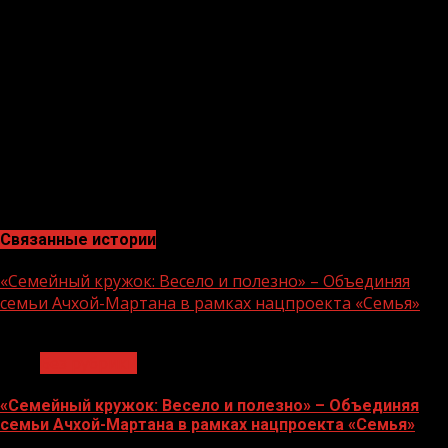
исполнением законов, соблюдением прав и свобод
человека и гражданина. В настоящее время Кавказским
межрегиональным управлением Россельхознадзора
принято решение об отмене плановых контрольных
(надзорных) мероприятий в 2022 году. Информация об
отмене запланированных проверок внесена в единый
реестр контрольно-надзорных мероприятий.
В.Цуцаев, государственный инспектор Кавказского
межрегионального управления Россельхознадзора.
Связанные истории
«Семейный кружок: Весело и полезно» – Объединяя
семьи Ачхой-Мартана в рамках нацпроекта «Семья»
1 мин чтения
Без рубрики
«Семейный кружок: Весело и полезно» – Объединяя
семьи Ачхой-Мартана в рамках нацпроекта «Семья»