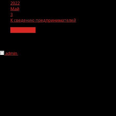
2022
Май
3
К сведению предпринимателей
Без рубрики
К сведению предпринимателей
admin
03.05.2022
1 мин чтения
179
Введен мораторий на проведение контрольных
(надзорных) мероприятий в 2022 году.
Постановлением Правительства РФ от 10 марта 2022
года № 336 «Об особенностях организации и
осуществления государственного контроля (надзора),
муниципального контроля» введен мораторий на
плановые контрольные (надзорные) мероприятия и