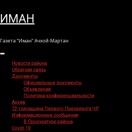
Перейти
ИМАН
к
содержимому
Газета "Иман" Ачхой-Мартан
Основное
меню
Новости района
Обратная связь
Документы
Официальные документы
Объявления
Политика конфиденциальности
Архив
72-годовщина Первого Президента ЧР
Информационные сообщения
В Прокуратуре района
Covid-19