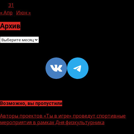
30
31
« Апр
Июн »
Архив
Архив
VK
https://t
Возможно, вы пропустили
Авторы проектов «Ты в игре» проведут спортивные
мероприятия в рамках Дня физкультурника
1 мин чтения