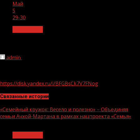
Май
5
29-30
Без рубрики
29-30
admin
05.05.2022
1 мин чтения
243
https://disk.yandex.ru/i/BFGBsCk7V7FNog
Связанные истории
«Семейный кружок: Весело и полезно» – Объединяя
семьи Ачхой-Мартана в рамках нацпроекта «Семья»
1 мин чтения
Без рубрики