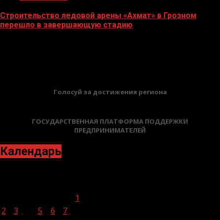
Строительство ледовой арены «Ахмат» в Грозном
перешло в завершающую стадию
12.06.2026
БАННЕРЫ
Голосуй за достижения региона
ГОСУДАРСТВЕННАЯ ПЛАТФОРМА ПОДДЕРЖКИ
ПРЕДПРИНИМАТЕЛЕЙ
Календарь
Май 2022
Пн
Вт
Ср
Чт
Пт
Сб
Вс
1
2
3
4
5
6
7
8