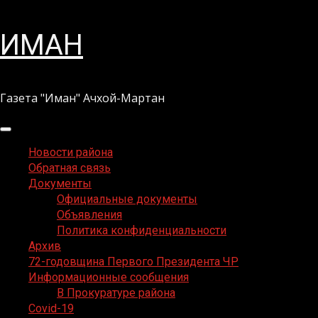
Перейти
ИМАН
к
содержимому
Газета "Иман" Ачхой-Мартан
Основное
меню
Новости района
Обратная связь
Документы
Официальные документы
Объявления
Политика конфиденциальности
Архив
72-годовщина Первого Президента ЧР
Информационные сообщения
В Прокуратуре района
Covid-19